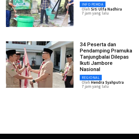
INFO PEMDA
Oleh
Siti Ulfa Nadhira
7 jam yang lalu
34 Peserta dan
Pendamping Pramuka
Tanjungbalai Dilepas
Ikuti Jambore
Nasional
REGIONAL
Oleh
Hendra Syahputra
7 jam yang lalu