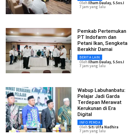
Oleh
Ilham Daulay, S.Sos.I
7 jam yang lalu
Pemkab Pertemukan
PT Indofarm dan
Petani Ikan, Sengketa
Berakhir Damai
BERITA LAIN
Oleh
Ilham Daulay, S.Sos.I
7 jam yang lalu
Wabup Labuhanbatu:
Pelajar Jadi Garda
Terdepan Merawat
Kerukunan di Era
Digital
INFO PEMDA
Oleh
Siti Ulfa Nadhira
7 jam yang lalu