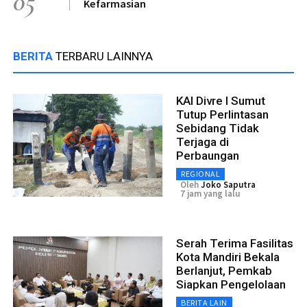
05
Kefarmasian
BERITA
TERBARU LAINNYA
KAI Divre I Sumut
Tutup Perlintasan
Sebidang Tidak
Terjaga di
Perbaungan
REGIONAL
Oleh
Joko Saputra
7 jam yang lalu
Serah Terima Fasilitas
Kota Mandiri Bekala
Berlanjut, Pemkab
Siapkan Pengelolaan
BERITA LAIN