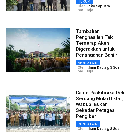
HUKUM
Oleh
Joko Saputra
baru saja
Tambahan
Penghasilan Tak
Terserap Akan
Digerakkan untuk
Penanganan Banjir
BERITA LAIN
Oleh
Ilham Daulay, S.Sos.I
baru saja
Calon Paskibraka Deli
Serdang Mulai Diklat,
Wabup: Bukan
Sekadar Petugas
Pengibar
BERITA LAIN
Oleh
Ilham Daulay, S.Sos.I