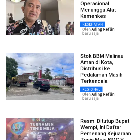
Operasional
Menunggu Alat
Kemenkes
KESEHATAN
Oleh
Ading Reflin
baru saja
Stok BBM Malinau
Aman di Kota,
Distribusi ke
Pedalaman Masih
Terkendala
REGIONAL
Oleh
Ading Reflin
baru saja
Resmi Ditutup Bupati
Wempi, Ini Daftar
Pemenang Kejuaraan
Tenis Meja BMC V