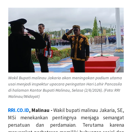
Wakil Bupati malinau Jakaria akan meningakan podium utama
usai menjadi inspektur upacara peringatan Hari Lahir Pancasila
di halaman Kantor Bupati Malinau, Selasa (2/6/2026). (Foto: RRI
Malinau/Widayat)
RRI.CO.ID
, Malinau -
Wakil bupati malinau Jakaria, SE,
MSi menekankan pentingnya menjaga semangat
persatuan dan perdamaian. Terutama karena