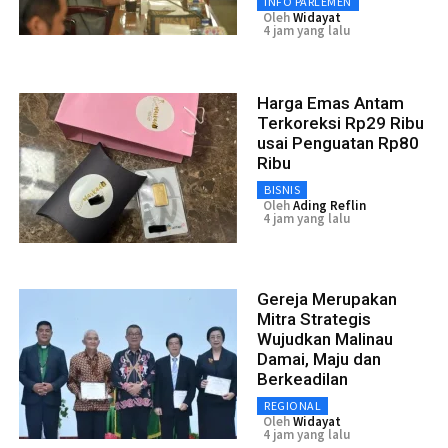
INFO PARLEMEN
Oleh
Widayat
4 jam yang lalu
Harga Emas Antam
Terkoreksi Rp29 Ribu
usai Penguatan Rp80
Ribu
BISNIS
Oleh
Ading Reflin
4 jam yang lalu
Gereja Merupakan
Mitra Strategis
Wujudkan Malinau
Damai, Maju dan
Berkeadilan
REGIONAL
Oleh
Widayat
4 jam yang lalu