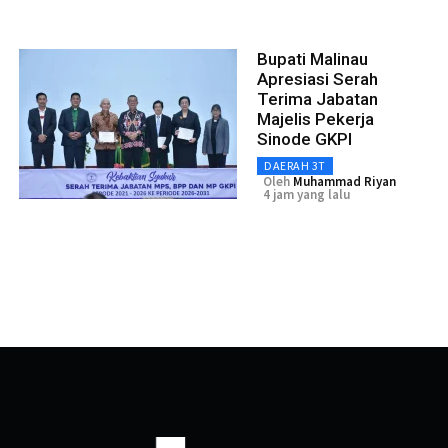
Bupati Malinau
Apresiasi Serah
Terima Jabatan
Majelis Pekerja
Sinode GKPI
DAERAH 3T
Oleh
Muhammad Riyan
4 jam yang lalu