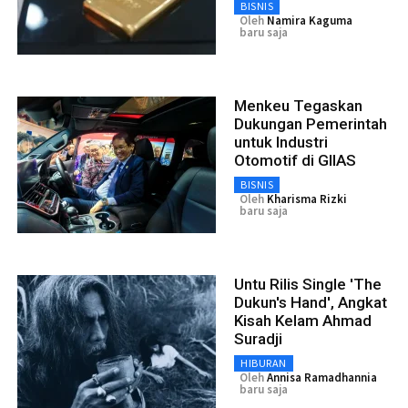
BISNIS
Oleh
Namira Kaguma
baru saja
Menkeu Tegaskan
Dukungan Pemerintah
untuk Industri
Otomotif di GIIAS
BISNIS
Oleh
Kharisma Rizki
baru saja
Untu Rilis Single 'The
Dukun's Hand', Angkat
Kisah Kelam Ahmad
Suradji
HIBURAN
Oleh
Annisa Ramadhannia
baru saja