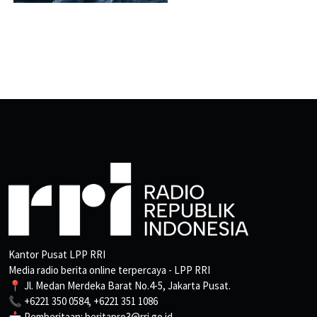
Kantor Pusat LPP RRI
Media radio berita online terpercaya - LPP RRI
📍 Jl. Medan Merdeka Barat No.4-5, Jakarta Pusat.
📞 +6221 350 0584, +6221 351 1086
📩 Pemberitaan: beritapro3@rri.go.id