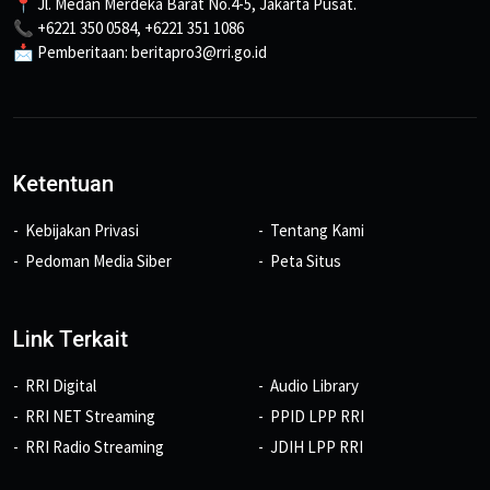
📍 Jl. Medan Merdeka Barat No.4-5, Jakarta Pusat.
📞 +6221 350 0584, +6221 351 1086
📩 Pemberitaan: beritapro3@rri.go.id
Ketentuan
Kebijakan Privasi
Tentang Kami
Pedoman Media Siber
Peta Situs
Link Terkait
RRI Digital
Audio Library
RRI NET Streaming
PPID LPP RRI
RRI Radio Streaming
JDIH LPP RRI