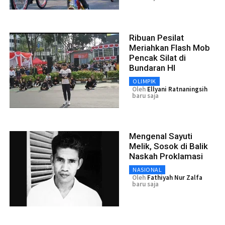
Ribuan Pesilat
Meriahkan Flash Mob
Pencak Silat di
Bundaran HI
OLIMPIK
Oleh
Ellyani Ratnaningsih
baru saja
Mengenal Sayuti
Melik, Sosok di Balik
Naskah Proklamasi
NASIONAL
Oleh
Fathiyah Nur Zalfa
baru saja