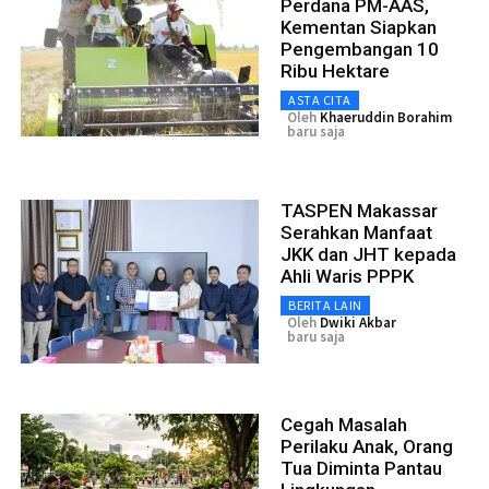
Perdana PM-AAS,
Kementan Siapkan
Pengembangan 10
Ribu Hektare
ASTA CITA
Oleh
Khaeruddin Borahim
baru saja
TASPEN Makassar
Serahkan Manfaat
JKK dan JHT kepada
Ahli Waris PPPK
BERITA LAIN
Oleh
Dwiki Akbar
baru saja
Cegah Masalah
Perilaku Anak, Orang
Tua Diminta Pantau