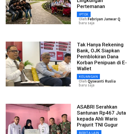
Lingkungan
Pertemanan
IPTEK
Oleh
Febriyan Janwar Q
baru saja
Tak Hanya Rekening
Bank, OJK Siapkan
Pemblokiran Dana
Korban Penipuan di E-
Wallet
KEUANGAN
Oleh
Qyswanti Ruslia
baru saja
ASABRI Serahkan
Santunan Rp467 Juta
kepada Ahli Waris
Prajurit TNI Gugur
BERITA LAIN