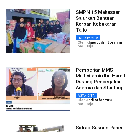
SMPN 15 Makassar
Salurkan Bantuan
Korban Kebakaran
Tallo
INFO PEMDA
Oleh
Khaeruddin Borahim
baru saja
Pemberian MMS
Multivitamin Ibu Hamil
Dukung Pencegahan
Anemia dan Stunting
ASTA CITA
Oleh
Andi Arfan Yusri
baru saja
Sidrap Sukses Panen