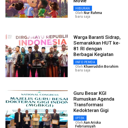
Movie”
HIBURAN
Oleh
Nur Rahma
baru saja
Warga Baranti Sidrap,
Semarakkan HUT ke-
81 RI dengan
Berbagai Kegiatan
INFO PEMDA
Oleh
Khaeruddin Borahim
baru saja
Guru Besar KGI
Rumuskan Agenda
Transformasi
Kedokteran Gigi
IPTEK
Oleh
Aan Ariska
Febriansyah