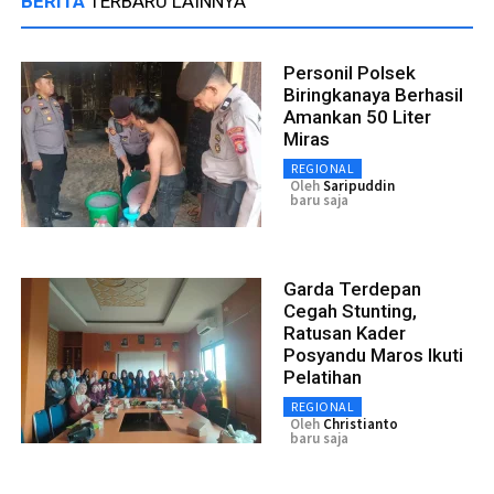
BERITA
TERBARU LAINNYA
Personil Polsek
Biringkanaya Berhasil
Amankan 50 Liter
Miras
REGIONAL
Oleh
Saripuddin
baru saja
Garda Terdepan
Cegah Stunting,
Ratusan Kader
Posyandu Maros Ikuti
Pelatihan
REGIONAL
Oleh
Christianto
baru saja