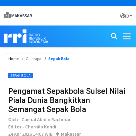
MAKASSAR
ID
Home
Olahraga
Sepak Bola
SEPAK BOLA
Pengamat Sepakbola Sulsel Nilai
Piala Dunia Bangkitkan
Semangat Sepak Bola
Oleh - Zaenal Abidin Rachman
Editor - Charnila Kandi
24 Apr 2026 14:07 WIB
Makassar