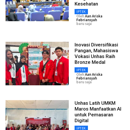
Kesehatan
IPTEK
Oleh
Aan Ariska
Febriansyah
baru saja
Inovasi Diversifikasi
Pangan, Mahasiswa
Vokasi Unhas Raih
Bronze Medal
IPTEK
Oleh
Aan Ariska
Febriansyah
baru saja
Unhas Latih UMKM
Maros Manfaatkan AI
untuk Pemasaran
Digital
IPTEK