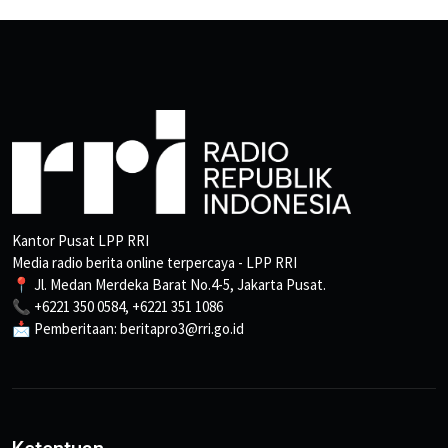
Kantor Pusat LPP RRI
Media radio berita online terpercaya - LPP RRI
📍 Jl. Medan Merdeka Barat No.4-5, Jakarta Pusat.
📞 +6221 350 0584, +6221 351 1086
📩 Pemberitaan: beritapro3@rri.go.id