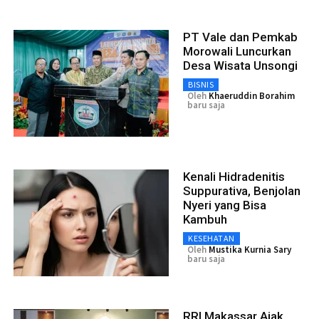
PT Vale dan Pemkab
Morowali Luncurkan
Desa Wisata Unsongi
BISNIS
Oleh
Khaeruddin Borahim
baru saja
Kenali Hidradenitis
Suppurativa, Benjolan
Nyeri yang Bisa
Kambuh
KESEHATAN
Oleh
Mustika Kurnia Sary
baru saja
RRI Makassar Ajak