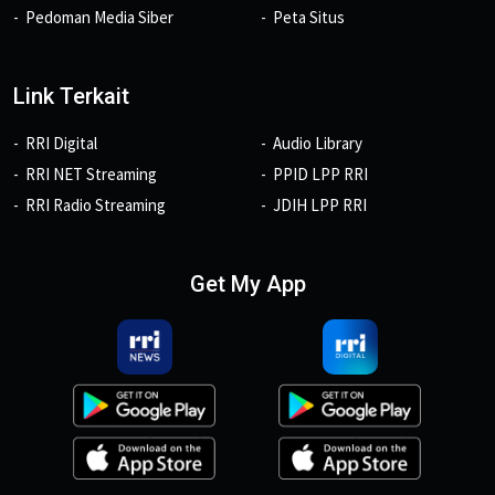
Pedoman Media Siber
Peta Situs
Link Terkait
RRI Digital
Audio Library
RRI NET Streaming
PPID LPP RRI
RRI Radio Streaming
JDIH LPP RRI
Get My App