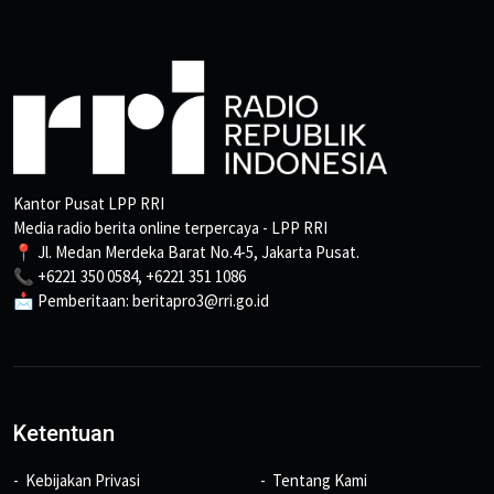
Kantor Pusat LPP RRI
Media radio berita online terpercaya - LPP RRI
📍 Jl. Medan Merdeka Barat No.4-5, Jakarta Pusat.
📞 +6221 350 0584, +6221 351 1086
📩 Pemberitaan: beritapro3@rri.go.id
Ketentuan
Kebijakan Privasi
Tentang Kami