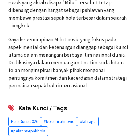
sosok yang akrab disapa "Milu" tersebut tetap
dikenang dengan hangat sebagai pahlawan yang
membawa prestasi sepak bola terbesar dalam sejarah
Tiongkok.
Gaya kepemimpinan Milutinovic yang fokus pada
aspek mental dan ketenangan dianggap sebagai kunci
utama dalam menangani berbagai tim nasional dunia.
Dedikasinya dalam membangun tim-tim kuda hitam
telah menginspirasi banyak pihak mengenai
pentingnya komitmen dan kecerdasan dalam strategi
permainan sepak bola internasional.
Kata Kunci / Tags
PialaDunia2026
#boramilutinovic
olahraga
#pelatihsepakbola