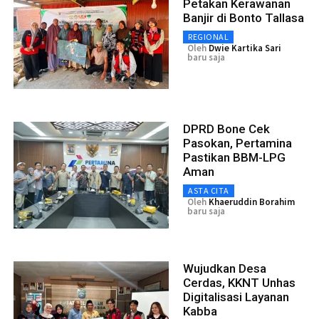
Petakan Kerawanan
Banjir di Bonto Tallasa
REGIONAL
Oleh
Dwie Kartika Sari
baru saja
DPRD Bone Cek
Pasokan, Pertamina
Pastikan BBM-LPG
Aman
ASTA CITA
Oleh
Khaeruddin Borahim
baru saja
Wujudkan Desa
Cerdas, KKNT Unhas
Digitalisasi Layanan
Kabba