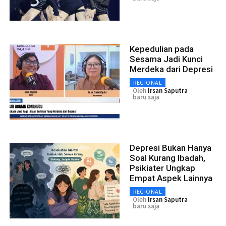
Kepedulian pada
Sesama Jadi Kunci
Merdeka dari Depresi
REGIONAL
Oleh
Irsan Saputra
baru saja
Depresi Bukan Hanya
Soal Kurang Ibadah,
Psikiater Ungkap
Empat Aspek Lainnya
REGIONAL
Oleh
Irsan Saputra
baru saja