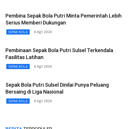
Pembina Sepak Bola Putri Minta Pemerintah Lebih
Serius Memberi Dukungan
6 Agt 2026
SEPAK BOLA
Pembinaan Sepak Bola Putri Sulsel Terkendala
Fasilitas Latihan
6 Agt 2026
SEPAK BOLA
Sepak Bola Putri Sulsel Dinilai Punya Peluang
Bersaing di Liga Nasional
6 Agt 2026
SEPAK BOLA
BERITA
TERPOPULER