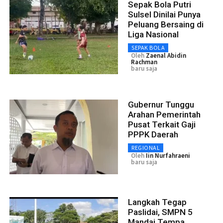
Sepak Bola Putri
Sulsel Dinilai Punya
Peluang Bersaing di
Liga Nasional
SEPAK BOLA
Oleh
Zaenal Abidin
Rachman
baru saja
Gubernur Tunggu
Arahan Pemerintah
Pusat Terkait Gaji
PPPK Daerah
REGIONAL
Oleh
Iin Nurfahraeni
baru saja
Langkah Tegap
Paslidai, SMPN 5
Mandai Tempa