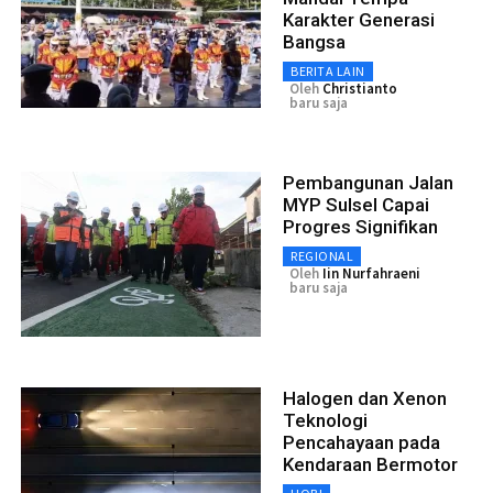
Karakter Generasi
Bangsa
BERITA LAIN
Oleh
Christianto
baru saja
Pembangunan Jalan
MYP Sulsel Capai
Progres Signifikan
REGIONAL
Oleh
Iin Nurfahraeni
baru saja
Halogen dan Xenon
Teknologi
Pencahayaan pada
Kendaraan Bermotor