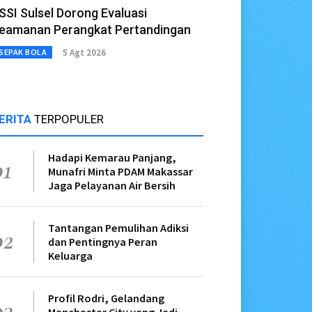
SSI Sulsel Dorong Evaluasi
eamanan Perangkat Pertandingan
5 Agt 2026
SEPAK BOLA
ERITA
TERPOPULER
Hadapi Kemarau Panjang,
01
Munafri Minta PDAM Makassar
Jaga Pelayanan Air Bersih
Tantangan Pemulihan Adiksi
02
dan Pentingnya Peran
Keluarga
Profil Rodri, Gelandang
03