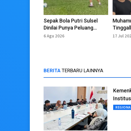
Sepak Bola Putri Sulsel
Muhamm
Dinilai Punya Peluang
Tingga
Bersaing di Liga Nasional
6 Agu 2026
17 Jul 20
BERITA
TERBARU LAINNYA
Kemenk
Institu
REGIONA