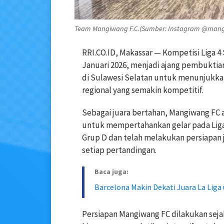
Team Mangiwang F.C.(Sumber: Instagram @mang
RRI.CO.ID, Makassar — Kompetisi Liga 4 
Januari 2026, menjadi ajang pembuktia
di Sulawesi Selatan untuk menunjukkan
regional yang semakin kompetitif.
Sebagai juara bertahan, Mangiwang FC
untuk mempertahankan gelar pada Liga 
Grup D dan telah melakukan persiapan 
setiap pertandingan.
Baca juga:
Barcelona Makin Dekati Juara La Liga 
Persiapan Mangiwang FC dilakukan sejak 