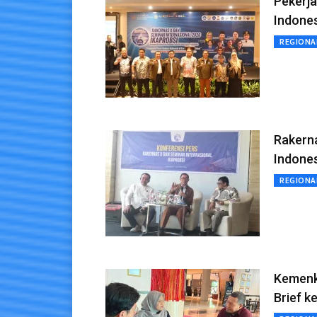
Pekerj
Indones
REGIONA
Rakern
Indones
REGIONA
Kemenk
Brief 