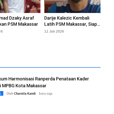
ad Dzaky Asraf
Darije Kalezic Kembali
lkan PSM Makassar
Latih PSM Makassar, Siap
Hadapi Super League
26
11 Jun 2026
um Harmonisasi Ranperda Penataan Kader
si MPBG Kota Makassar
Oleh
Charnila Kandi
baru saja
L