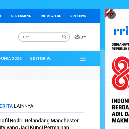
×
T
STREAMING
RRIDIGITAL
RRINEWS
ID
DUNIA 2026
EDITORIAL
ERITA
LAINNYA
rofil Rodri, Gelandang Manchester
ity yang Jadi Kunci Permainan