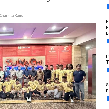
 Charnila Kandi
P
P
D
P
T
S
P