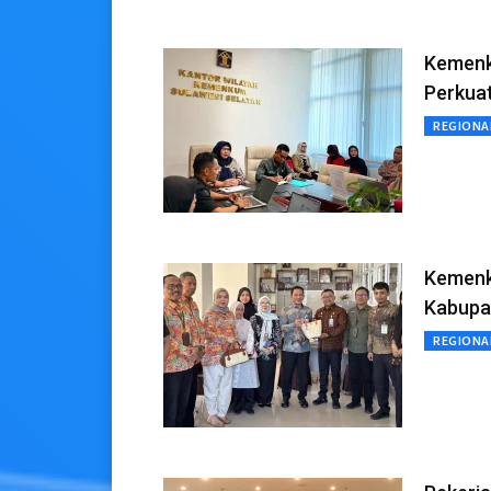
Kemenk
Perkua
REGIONA
Kemenk
Kabupa
REGIONA