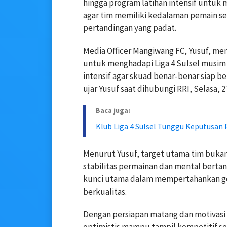
hingga program latihan intensif untuk 
agar tim memiliki kedalaman pemain ser
pertandingan yang padat.
Media Officer Mangiwang FC, Yusuf, me
untuk menghadapi Liga 4 Sulsel musim
intensif agar skuad benar-benar siap b
ujar Yusuf saat dihubungi RRI, Selasa, 2
Baca juga:
Klub Liga 4 Sulsel Tunggu Keputusan 
Menurut Yusuf, target utama tim buka
stabilitas permainan dan mental bertand
kunci utama dalam mempertahankan gela
berkualitas.
Dengan persiapan matang dan motivasi 
optimistis mampu tampil kompetitif sep