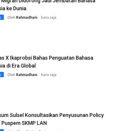
a Migran Didorong Jadi Jembatan Bahasa
ia ke Dunia
Oleh
Rahmadhani
baru saja
L
as X Ikaprobsi Bahas Penguatan Bahasa
ia di Era Global
Oleh
Rahmadhani
baru saja
L
um Sulsel Konsultasikan Penyusunan Policy
ke Puspem SKMP LAN