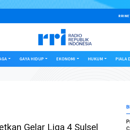
RRINE
AGA
GAYA HIDUP
EKONOMI
HUKUM
PIALA 
B
P
kan Gelar Liga 4 Sulsel
C