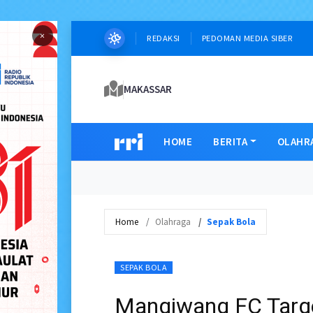
×
REDAKSI
PEDOMAN MEDIA SIBER
MAKASSAR
HOME
BERITA
OLAHR
Home
Olahraga
Sepak Bola
SEPAK BOLA
Mangiwang FC Target