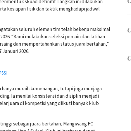
membentuk skuad definitif. Langkah ini dilakukan
ta kesiapan fisik dan taktik menghadapi jadwal
ngatakan seluruh elemen tim telah bekerja maksimal
 2026.
“Kami melakukan seleksi pemain dan latihan
ersaing dan mempertahankan status juara bertahan,”
7 Januari 2026.
PSSI
n hanya meraih kemenangan, tetapi juga menjaga
ing. Ia menilai konsistensi dan disiplin menjadi
r juara di kompetisi yang diikuti banyak klub
tinggi sebagai juara bertahan, Mangiwang FC
anjang Liga 4 Sulsel. Klub ini berharap dapat