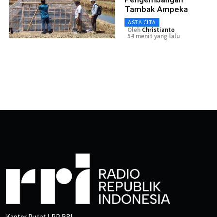
Tambak Ampeka
ASTA CITA
Oleh
Christianto
54 menit yang lalu
Kantor Pusat LPP RRI