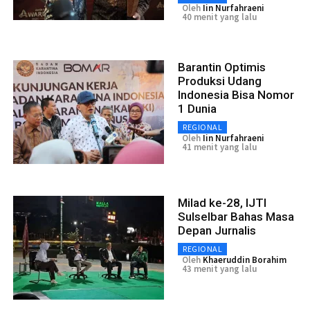
Oleh
Iin Nurfahraeni
40 menit yang lalu
Barantin Optimis
Produksi Udang
Indonesia Bisa Nomor
1 Dunia
REGIONAL
Oleh
Iin Nurfahraeni
41 menit yang lalu
Milad ke-28, IJTI
Sulselbar Bahas Masa
Depan Jurnalis
REGIONAL
Oleh
Khaeruddin Borahim
43 menit yang lalu