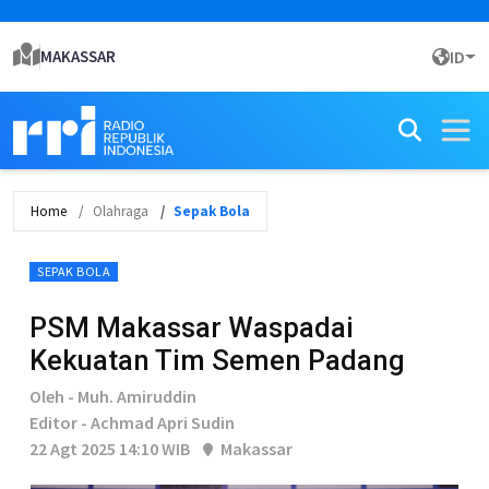
MAKASSAR
ID
Home
Olahraga
Sepak Bola
SEPAK BOLA
PSM Makassar Waspadai
Kekuatan Tim Semen Padang
Oleh - Muh. Amiruddin
Editor - Achmad Apri Sudin
22 Agt 2025 14:10 WIB
Makassar