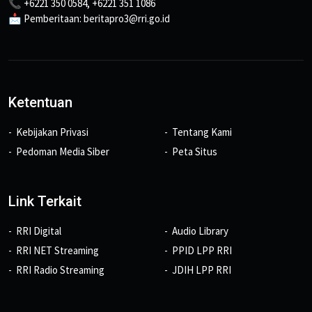
📞 +6221 350 0584, +6221 351 1086
📩 Pemberitaan: beritapro3@rri.go.id
Ketentuan
Kebijakan Privasi
Tentang Kami
Pedoman Media Siber
Peta Situs
Link Terkait
RRI Digital
Audio Library
RRI NET Streaming
PPID LPP RRI
RRI Radio Streaming
JDIH LPP RRI