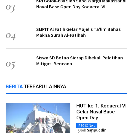
KRI Golok-688 Siap Sapa Warga Makassar di
03
Naval Base Open Day Kodaeral VI
SMPIT Al Fatih Gelar Majelis Ta'lim Bahas
04
Makna Surah Al-Fatihah
Siswa SD Betao Sidrap Dibekali Pelatihan
05
Mitigasi Bencana
BERITA
TERBARU LAINNYA
HUT ke-1, Kodaeral VI
Gelar Naval Base
Open Day
REGIONAL
Oleh
Saripuddin