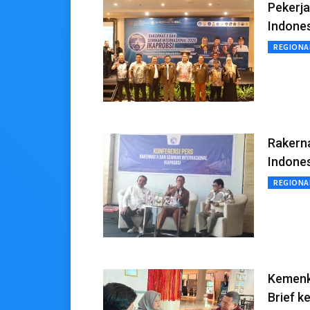
Pekerj
Indones
REGIONA
Rakern
Indones
REGIONA
Kemenk
Brief 