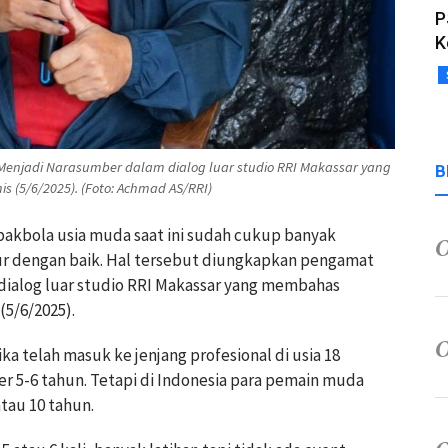
P
K
Menjadi Narasumber dalam dialog luar studio RRI Makassar yang
B
(5/6/2025). (Foto: Achmad AS/RRI)
akbola usia muda saat ini sudah cukup banyak
tur dengan baik. Hal tersebut diungkapkan pengamat
 dialog luar studio RRI Makassar yang membahas
(5/6/2025).
a telah masuk ke jenjang profesional di usia 18
r 5-6 tahun. Tetapi di Indonesia para pemain muda
atau 10 tahun.