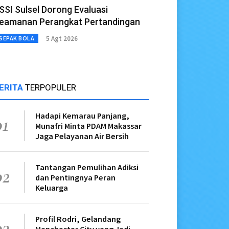
SSI Sulsel Dorong Evaluasi
eamanan Perangkat Pertandingan
5 Agt 2026
SEPAK BOLA
ERITA
TERPOPULER
Hadapi Kemarau Panjang,
01
Munafri Minta PDAM Makassar
Jaga Pelayanan Air Bersih
Tantangan Pemulihan Adiksi
02
dan Pentingnya Peran
Keluarga
Profil Rodri, Gelandang
03