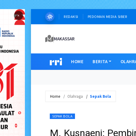
×
REDAKSI
PEDOMAN MEDIA SIBER
MAKASSAR
HOME
BERITA
OLAHR
Home
Olahraga
Sepak Bola
SEPAK BOLA
M. Kusnaeni: Pemb