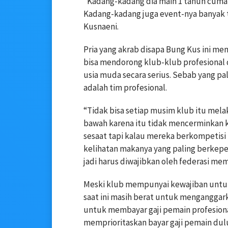
“Kadang-kadang dia main 1 tahun cuma 5 
Kadang-kadang juga event-nya banyak ta
Kusnaeni.
Pria yang akrab disapa Bung Kus ini m
bisa mendorong klub-klub profesional
usia muda secara serius. Sebab yang p
adalah tim profesional.
“Tidak bisa setiap musim klub itu mel
bawah karena itu tidak mencerminkan k
sesaat tapi kalau mereka berkompetisi
kelihatan makanya yang paling berkep
jadi harus diwajibkan oleh federasi me
Meski klub mempunyai kewajiban untu
saat ini masih berat untuk menganggar
untuk membayar gaji pemain profesiona
memprioritaskan bayar gaji pemain d