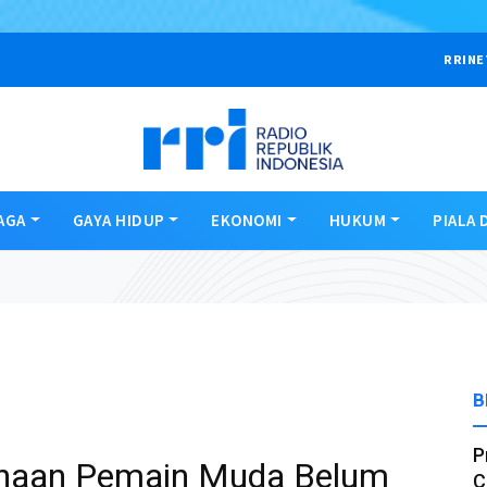
RRINE
AGA
GAYA HIDUP
EKONOMI
HUKUM
PIALA 
B
P
inaan Pemain Muda Belum
C