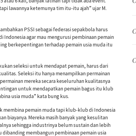
atau 6 kali, banyak latihan tapi tidak ada event.
pi lawannya ketemunya tim itu-itu ajah” ujar M.
enambahkan PSSI sebagai federasi sepakbola harus
 di Indonesia agar mau mengurusi pembinaan pemain
aling berkepentingan terhadap pemain usia muda itu
akukan seleksi untuk mendapat pemain, harus dari
ualitas. Seleksi itu hanya menampilkan permainan
 permainan mereka secara keseluruhan kualitasnya
entingan untuk mendapatkan pemain bagus itu klub
mbina usia muda” kata bung kus.
k membina pemain muda tapi klub-klub di Indonesia
kan biayanya. Mereka masih banyak yang kesulitan
lnya sehingga industrinya belum sustain dan lebih
ulu dibanding membangun pembinaan pemain usia