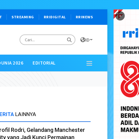
×
T
STREAMING
RRIDIGITAL
RRINEWS
ID
DUNIA 2026
EDITORIAL
ERITA
LAINNYA
rofil Rodri, Gelandang Manchester
ity yang Jadi Kunci Permainan