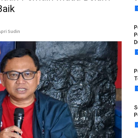
Baik
P
pri Sudin
P
D
P
T
S
P