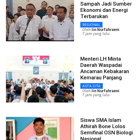
Sampah Jadi Sumber
Ekonomi dan Energi
Terbarukan
REGIONAL
Oleh
Iin Nurfahraeni
7 jam yang lalu
Menteri LH Minta
Daerah Waspadai
Ancaman Kebakaran
Kemarau Panjang
ASTA CITA
Oleh
Iin Nurfahraeni
7 jam yang lalu
Siswa SMA Islam
Athirah Bone Lolos
Semifinal OSN Biologi
Nasional