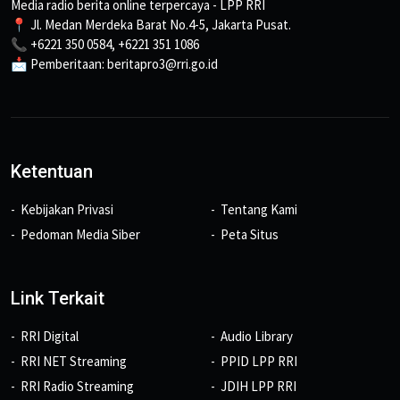
Media radio berita online terpercaya - LPP RRI
📍 Jl. Medan Merdeka Barat No.4-5, Jakarta Pusat.
📞 +6221 350 0584, +6221 351 1086
📩 Pemberitaan: beritapro3@rri.go.id
Ketentuan
Kebijakan Privasi
Tentang Kami
Pedoman Media Siber
Peta Situs
Link Terkait
RRI Digital
Audio Library
RRI NET Streaming
PPID LPP RRI
RRI Radio Streaming
JDIH LPP RRI