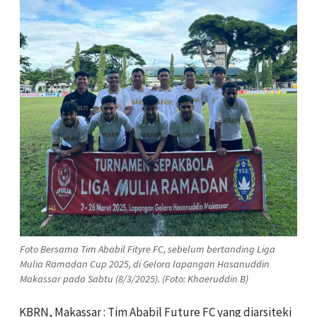
Foto Bersama Tim Ababil Fityre FC, sebelum bertanding Liga
Mulia Ramadan Cup 2025, di Gelora lapangan Hasanuddin
Makassar pada Sabtu (8/3/2025). (Foto: Khaeruddin B)
KBRN, Makassar : Tim Ababil Future FC yang diarsiteki