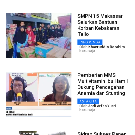
SMPN 15 Makassar
Salurkan Bantuan
Korban Kebakaran
Tallo
INFO PEMDA
Oleh
Khaeruddin Borahim
baru saja
Pemberian MMS
Multivitamin Ibu Hamil
Dukung Pencegahan
Anemia dan Stunting
ASTA CITA
Oleh
Andi Arfan Yusri
baru saja
Sidrap Sukses Panen