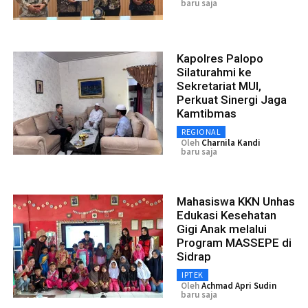
baru saja
Kapolres Palopo
Silaturahmi ke
Sekretariat MUI,
Perkuat Sinergi Jaga
Kamtibmas
REGIONAL
Oleh
Charnila Kandi
baru saja
Mahasiswa KKN Unhas
Edukasi Kesehatan
Gigi Anak melalui
Program MASSEPE di
Sidrap
IPTEK
Oleh
Achmad Apri Sudin
baru saja