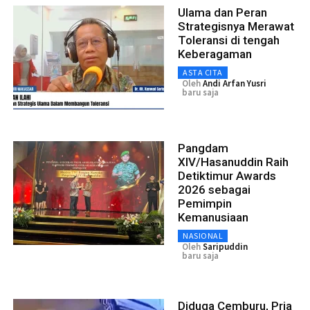
Ulama dan Peran
Strategisnya Merawat
Toleransi di tengah
Keberagaman
ASTA CITA
Oleh
Andi Arfan Yusri
baru saja
Pangdam
XIV/Hasanuddin Raih
Detiktimur Awards
2026 sebagai
Pemimpin
Kemanusiaan
NASIONAL
Oleh
Saripuddin
baru saja
Diduga Cemburu, Pria