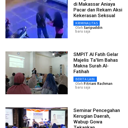
di Makassar Aniaya
Pacar dan Rekam Aksi
Kekerasan Seksual
KRIMINALITAS
Oleh
Saripuddin
baru saja
SMPIT Al Fatih Gelar
Majelis Ta'lim Bahas
Makna Surah Al-
Fatihah
BERITA LAIN
Oleh
Fitriani Rachman
baru saja
Seminar Pencegahan
Kerugian Daerah,
Wabup Gowa
Tekankan