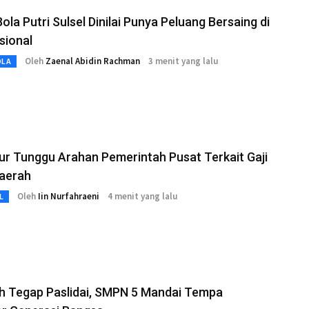
ola Putri Sulsel Dinilai Punya Peluang Bersaing di
sional
Oleh
Zaenal Abidin Rachman
3 menit yang lalu
OLA
r Tunggu Arahan Pemerintah Pusat Terkait Gaji
aerah
Oleh
Iin Nurfahraeni
4 menit yang lalu
L
h Tegap Paslidai, SMPN 5 Mandai Tempa