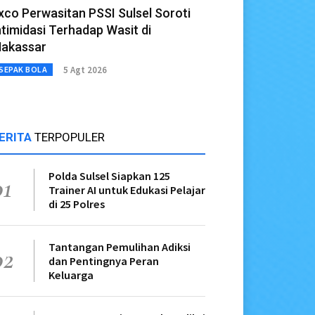
xco Perwasitan PSSI Sulsel Soroti
ntimidasi Terhadap Wasit di
akassar
5 Agt 2026
SEPAK BOLA
ERITA
TERPOPULER
Polda Sulsel Siapkan 125
01
Trainer AI untuk Edukasi Pelajar
di 25 Polres
Tantangan Pemulihan Adiksi
02
dan Pentingnya Peran
Keluarga