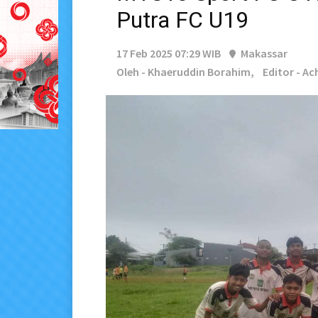
Putra FC U19
17 Feb 2025 07:29 WIB
Makassar
Oleh - Khaeruddin Borahim,
Editor - A