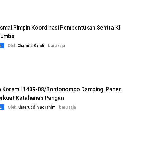
smal Pimpin Koordinasi Pembentukan Sentra KI
ukumba
Oleh
Charnila Kandi
baru saja
L
a Koramil 1409-08/Bontonompo Dampingi Panen
Perkuat Ketahanan Pangan
Oleh
Khaeruddin Borahim
baru saja
L