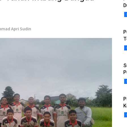
D
chmad Apri Sudin
P
T
S
P
P
K