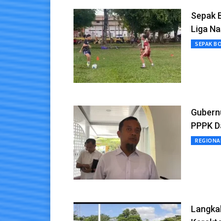
Sepak B
Liga Na
SEPAK B
Gubernu
PPPK D
REGIONA
Langka