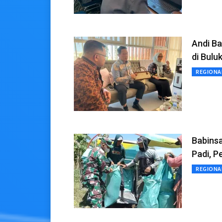
Andi Ba
di Bul
REGIONA
Babins
Padi, 
REGIONA