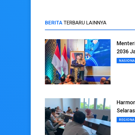
BERITA
TERBARU LAINNYA
Menter
2036 Ja
NASIONA
Harmon
Selara
REGIONA