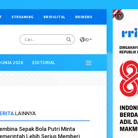
×
T
STREAMING
RRIDIGITAL
RRINEWS
ID
DUNIA 2026
EDITORIAL
ERITA
LAINNYA
embina Sepak Bola Putri Minta
emerintah Lebih Serius Memberi