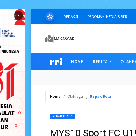
×
REDAKSI
PEDOMAN MEDIA SIBER
MAKASSAR
HOME
BERITA
OLAHR
Home
Olahraga
Sepak Bola
SEPAK BOLA
MYS10 Sport FC U1