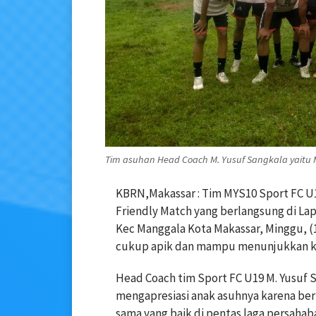
Tim asuhan Head Coach M. Yusuf Sangkala yaitu 
KBRN,Makassar : Tim MYS10 Sport FC U
Friendly Match yang berlangsung di L
Kec Manggala Kota Makassar, Minggu, (1
cukup apik dan mampu menunjukkan ker
Head Coach tim Sport FC U19 M. Yusuf 
mengapresiasi anak asuhnya karena be
sama yang baik di pentas laga persahab