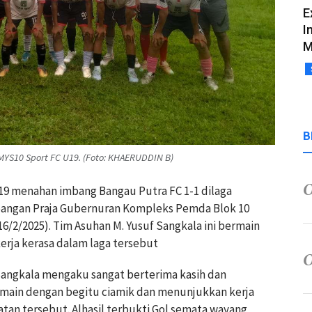
E
I
M
B
MYS10 Sport FC U19. (Foto: KHAERUDDIN B)
19 menahan imbang Bangau Putra FC 1-1 dilaga
apangan Praja Gubernuran Kompleks Pemda Blok 10
6/2/2025). Tim Asuhan M. Yusuf Sangkala ini bermain
ja kerasa dalam laga tersebut
Sangkala mengaku sangat berterima kasih dan
rmain dengan begitu ciamik dan menunjukkan kerja
atan tersebut. Alhasil terbukti Gol semata wayang