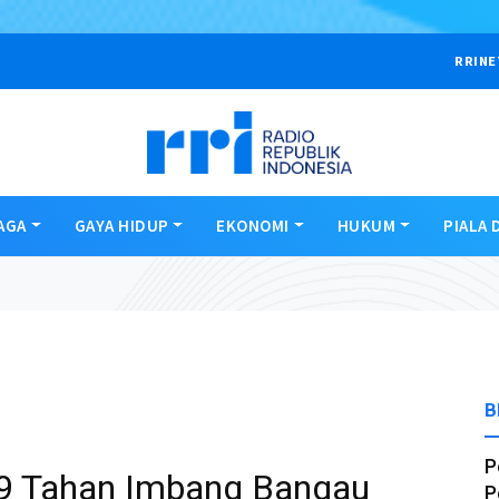
RRINE
AGA
GAYA HIDUP
EKONOMI
HUKUM
PIALA 
B
P
9 Tahan Imbang Bangau
P