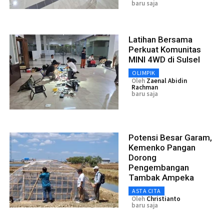
baru saja
Latihan Bersama
Perkuat Komunitas
MINI 4WD di Sulsel
OLIMPIK
Oleh
Zaenal Abidin
Rachman
baru saja
Potensi Besar Garam,
Kemenko Pangan
Dorong
Pengembangan
Tambak Ampeka
ASTA CITA
Oleh
Christianto
baru saja