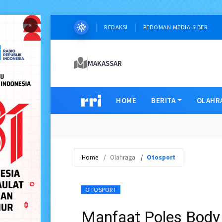
×
REDAKSI
PEDOMAN MEDIA SIBER
MAKASSAR
HOME
BERITA
OLAHR
Home
Olahraga
Otosport
OTOSPORT
Manfaat Poles Body