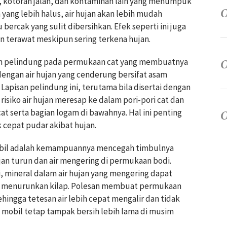
, kotoran jalan, dan kontaminan lain yang menumpuk
ang lebih halus, air hujan akan lebih mudah
ercak yang sulit dibersihkan. Efek seperti ini juga
n terawat meskipun sering terkena hujan.
 pelindung pada permukaan cat yang membuatnya
dengan air hujan yang cenderung bersifat asam
Lapisan pelindung ini, terutama bila disertai dengan
isiko air hujan meresap ke dalam pori-pori cat dan
 serta bagian logam di bawahnya. Hal ini penting
 cepat pudar akibat hujan.
mobil adalah kemampuannya mencegah timbulnya
ujan turun dan air mengering di permukaan bodi.
, mineral dalam air hujan yang mengering dapat
 menurunkan kilap. Polesan membuat permukaan
ehingga tetesan air lebih cepat mengalir dan tidak
mobil tetap tampak bersih lebih lama di musim