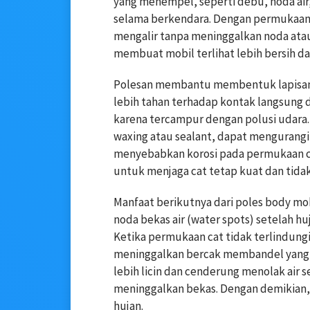
yang menempel, seperti debu, noda air
selama berkendara. Dengan permukaan y
mengalir tanpa meninggalkan noda atau b
membuat mobil terlihat lebih bersih da
Polesan membantu membentuk lapisan
lebih tahan terhadap kontak langsung 
karena tercampur dengan polusi udara. 
waxing atau sealant, dapat mengurangi r
menyebabkan korosi pada permukaan cat
untuk menjaga cat tetap kuat dan tidak
Manfaat berikutnya dari poles body 
noda bekas air (water spots) setelah h
Ketika permukaan cat tidak terlindungi
meninggalkan bercak membandel yang
lebih licin dan cenderung menolak air s
meninggalkan bekas. Dengan demikian, 
hujan.