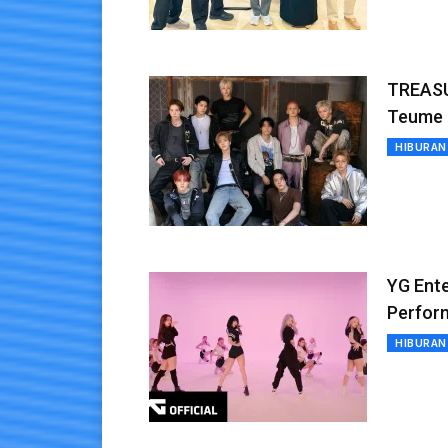
TREASU
Teume
HIBURAN
YG Ente
Perfor
HIBURAN