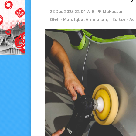
28 Des 2025 22:04 WIB
Makassar
Oleh - Muh. Iqbal Aminullah,
Editor - A