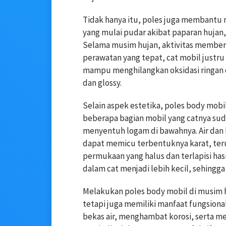
Tidak hanya itu, poles juga membantu
yang mulai pudar akibat paparan hujan, 
Selama musim hujan, aktivitas members
perawatan yang tepat, cat mobil justru 
mampu menghilangkan oksidasi ringan d
dan glossy.
Selain aspek estetika, poles body mob
beberapa bagian mobil yang catnya suda
menyentuh logam di bawahnya. Air dan 
dapat memicu terbentuknya karat, ter
permukaan yang halus dan terlapisi ha
dalam cat menjadi lebih kecil, sehingga 
Melakukan poles body mobil di musim 
tetapi juga memiliki manfaat fungsiona
bekas air, menghambat korosi, serta 