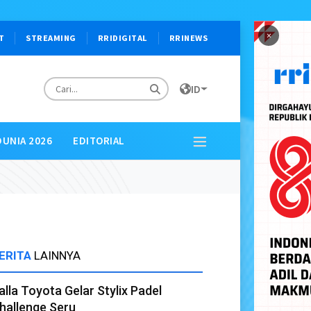
×
T
STREAMING
RRIDIGITAL
RRINEWS
ID
DUNIA 2026
EDITORIAL
ERITA
LAINNYA
alla Toyota Gelar Stylix Padel
hallenge Seru