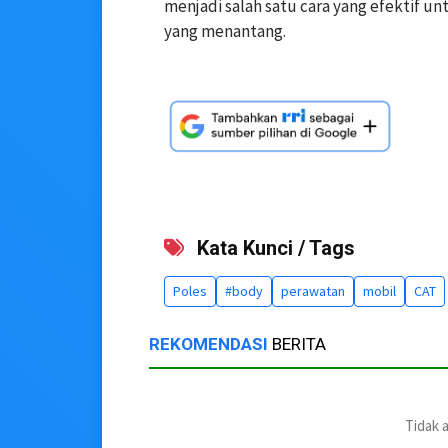
menjadi salah satu cara yang efektif u
yang menantang.
Kata Kunci / Tags
Poles
#body
perawatan
mobil
CAT
REKOMENDASI
BERITA
Tidak 