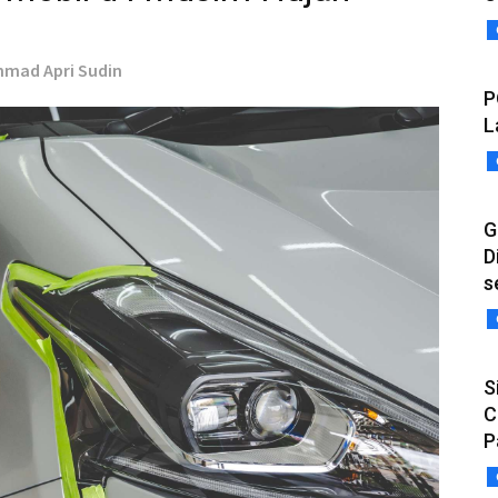
chmad Apri Sudin
P
L
G
D
s
S
C
P