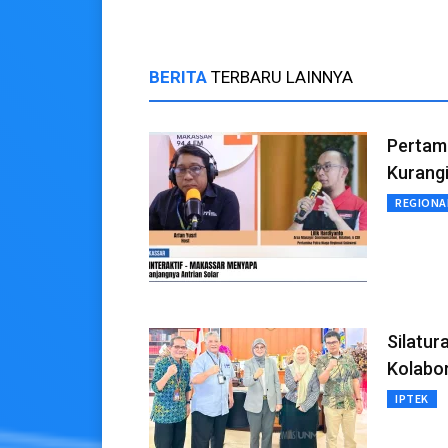
BERITA
TERBARU LAINNYA
Pertam
Kurang
REGIONA
Silatur
Kolabor
IPTEK