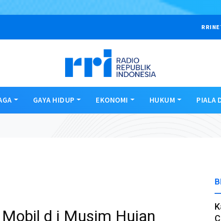
RRINE
AGA
GAYA HIDUP
EKONOMI
HUKUM
PIALA 
B
K
 Mobil d i Musim Hujan
C