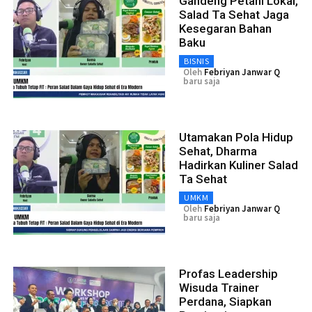
Gandeng Petani Lokal,
Salad Ta Sehat Jaga
Kesegaran Bahan
Baku
BISNIS
Oleh
Febriyan Janwar Q
baru saja
Utamakan Pola Hidup
Sehat, Dharma
Hadirkan Kuliner Salad
Ta Sehat
UMKM
Oleh
Febriyan Janwar Q
baru saja
Profas Leadership
Wisuda Trainer
Perdana, Siapkan