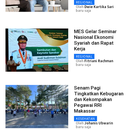
REGIONAL
Oleh
Dwie Kartika Sari
baru saja
MES Gelar Seminar
Nasional Ekonomi
Syariah dan Rapat
Kerja
REGIONAL
Oleh
Fitriani Rachman
baru saja
Senam Pagi
Tingkatkan Kebugaran
dan Kekompakan
Pegawai RRI
Makassar
KESEHATAN
Oleh
Johanis Ubwarin
baru saja