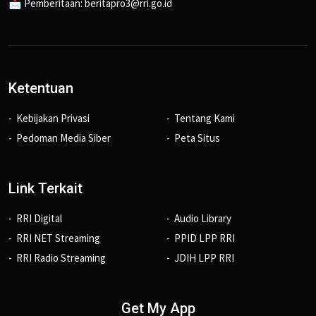
📩 Pemberitaan: beritapro3@rri.go.id
Ketentuan
Kebijakan Privasi
Tentang Kami
Pedoman Media Siber
Peta Situs
Link Terkait
RRI Digital
Audio Library
RRI NET Streaming
PPID LPP RRI
RRI Radio Streaming
JDIH LPP RRI
Get My App