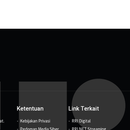
Ketentuan
Link Terkait
at.
Kebijakan Privasi
RRI Digital
Pedoman Media Siber
RRI NET Streaming