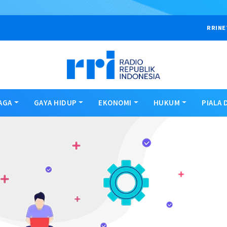
RRINE
AGA
GAYA HIDUP
EKONOMI
HUKUM
PIALA 