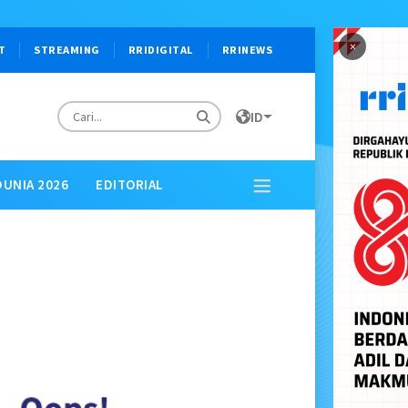
×
T
STREAMING
RRIDIGITAL
RRINEWS
ID
DUNIA 2026
EDITORIAL