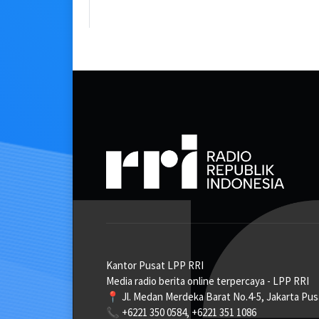
Kantor Pusat LPP RRI
Media radio berita online terpercaya - LPP RRI
📍 Jl. Medan Merdeka Barat No.4-5, Jakarta Pus
📞 +6221 350 0584, +6221 351 1086