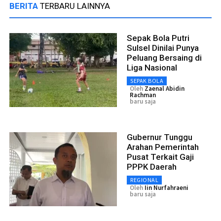
BERITA
TERBARU LAINNYA
Sepak Bola Putri
Sulsel Dinilai Punya
Peluang Bersaing di
Liga Nasional
SEPAK BOLA
Oleh
Zaenal Abidin
Rachman
baru saja
Gubernur Tunggu
Arahan Pemerintah
Pusat Terkait Gaji
PPPK Daerah
REGIONAL
Oleh
Iin Nurfahraeni
baru saja