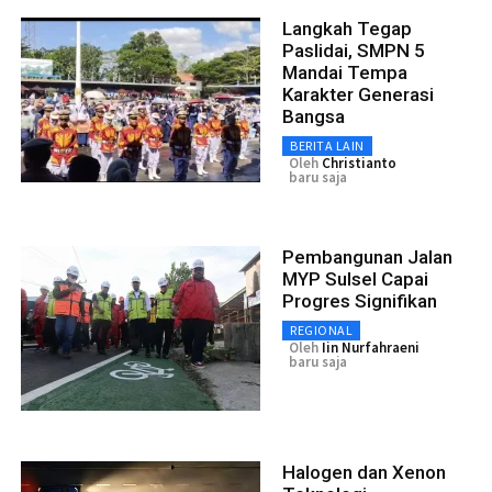
Langkah Tegap
Paslidai, SMPN 5
Mandai Tempa
Karakter Generasi
Bangsa
BERITA LAIN
Oleh
Christianto
baru saja
Pembangunan Jalan
MYP Sulsel Capai
Progres Signifikan
REGIONAL
Oleh
Iin Nurfahraeni
baru saja
Halogen dan Xenon