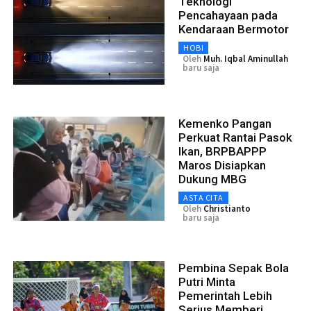
Teknologi
Pencahayaan pada
Kendaraan Bermotor
HOBI
Oleh
Muh. Iqbal Aminullah
baru saja
Kemenko Pangan
Perkuat Rantai Pasok
Ikan, BRPBAPPP
Maros Disiapkan
Dukung MBG
ASTA CITA
Oleh
Christianto
baru saja
Pembina Sepak Bola
Putri Minta
Pemerintah Lebih
Serius Memberi