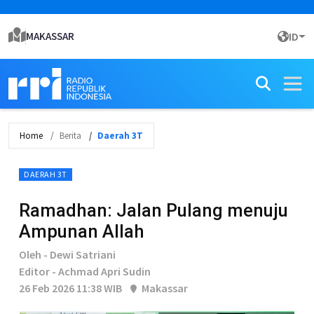
MAKASSAR
ID
Home
Berita
Daerah 3T
DAERAH 3T
Ramadhan: Jalan Pulang menuju
Ampunan Allah
Oleh - Dewi Satriani
Editor - Achmad Apri Sudin
26 Feb 2026 11:38 WIB
Makassar