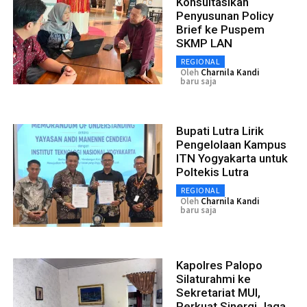
Konsultasikan
Penyusunan Policy
Brief ke Puspem
SKMP LAN
REGIONAL
Oleh
Charnila Kandi
baru saja
Bupati Lutra Lirik
Pengelolaan Kampus
ITN Yogyakarta untuk
Poltekis Lutra
REGIONAL
Oleh
Charnila Kandi
baru saja
Kapolres Palopo
Silaturahmi ke
Sekretariat MUI,
Perkuat Sinergi Jaga