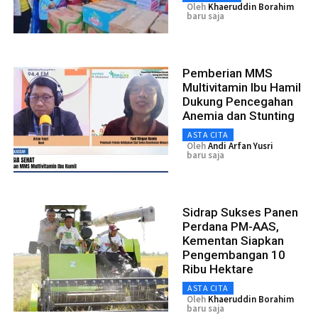
Oleh
Khaeruddin Borahim
baru saja
Pemberian MMS
Multivitamin Ibu Hamil
Dukung Pencegahan
Anemia dan Stunting
ASTA CITA
Oleh
Andi Arfan Yusri
baru saja
Sidrap Sukses Panen
Perdana PM-AAS,
Kementan Siapkan
Pengembangan 10
Ribu Hektare
ASTA CITA
Oleh
Khaeruddin Borahim
baru saja