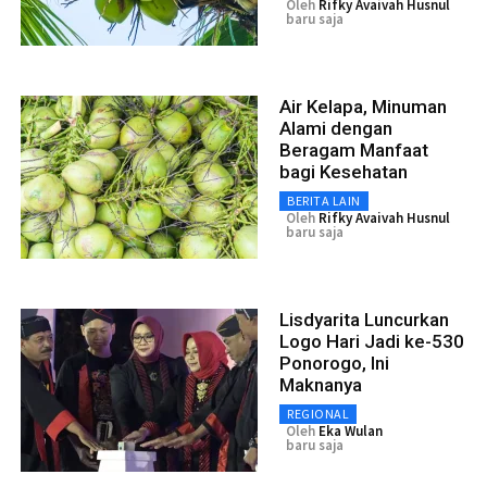
Oleh
Rifky Avaivah Husnul
baru saja
Air Kelapa, Minuman
Alami dengan
Beragam Manfaat
bagi Kesehatan
BERITA LAIN
Oleh
Rifky Avaivah Husnul
baru saja
Lisdyarita Luncurkan
Logo Hari Jadi ke-530
Ponorogo, Ini
Maknanya
REGIONAL
Oleh
Eka Wulan
baru saja