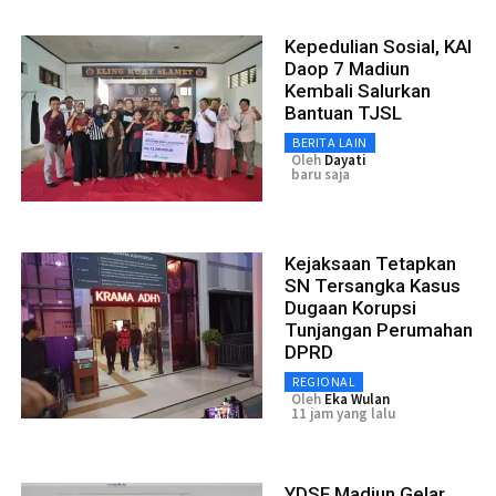
Kepedulian Sosial, KAI
Daop 7 Madiun
Kembali Salurkan
Bantuan TJSL
BERITA LAIN
Oleh
Dayati
baru saja
Kejaksaan Tetapkan
SN Tersangka Kasus
Dugaan Korupsi
Tunjangan Perumahan
DPRD
REGIONAL
Oleh
Eka Wulan
11 jam yang lalu
YDSF Madiun Gelar