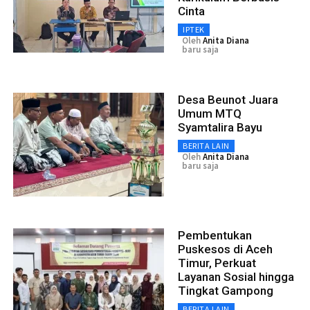
Cinta
IPTEK
Oleh
Anita Diana
baru saja
Desa Beunot Juara
Umum MTQ
Syamtalira Bayu
BERITA LAIN
Oleh
Anita Diana
baru saja
Pembentukan
Puskesos di Aceh
Timur, Perkuat
Layanan Sosial hingga
Tingkat Gampong
BERITA LAIN