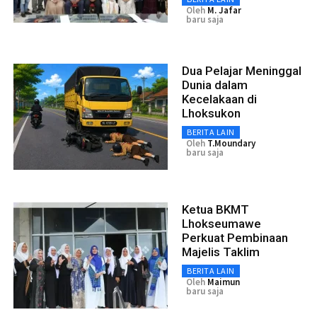
Oleh
M. Jafar
baru saja
Dua Pelajar Meninggal
Dunia dalam
Kecelakaan di
Lhoksukon
BERITA LAIN
Oleh
T.moundary
baru saja
Ketua BKMT
Lhokseumawe
Perkuat Pembinaan
Majelis Taklim
BERITA LAIN
Oleh
Maimun
baru saja