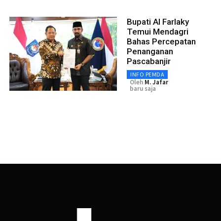
Bupati Al Farlaky
Temui Mendagri
Bahas Percepatan
Penanganan
Pascabanjir
INFO PEMDA
Oleh
M. Jafar
baru saja