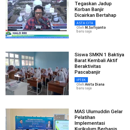
Tegaskan Jadup
Korban Banjir
Dicairkan Bertahap
ASTA CITA
Oleh
M.Sofiyanto
baru saja
Siswa SMKN 1 Baktiya
Barat Kembali Aktif
Beraktivitas
Pascabanjir
IPTEK
Oleh
Anita Diana
baru saja
MAS Ulumuddin Gelar
Pelatihan
Implementasi
Kurikulum Berbasis