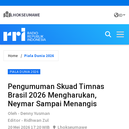
LHOKSEUMAWE
ID
Home
Piala Dunia 2026
PIALA DUNIA 2026
Pengumuman Skuad Timnas
Brasil 2026 Mengharukan,
Neymar Sampai Menangis
Oleh - Denny Yusman
Editor - Ridhwan Zul
20 Mei 2026 17:20 WIB
Lhokseumawe