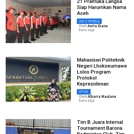
21 Pramuka Langsa
Siap Harumkan Nama
Aceh
INFO PEMDA
Oleh
Anita Diana
baru saja
Mahasiswi Politeknik
Negeri Lhokseumawe
Lolos Program
Protokol
Kepresidenan
IPTEK
Oleh
Albarra Maulana
baru saja
Tim B Juara Internal
Tournament Barona
Badminton Club, Tim