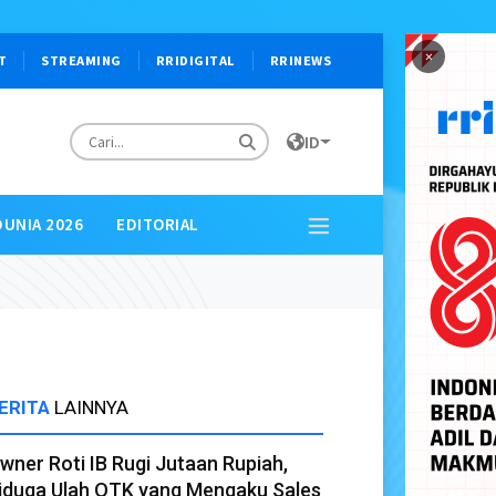
×
T
STREAMING
RRIDIGITAL
RRINEWS
ID
DUNIA 2026
EDITORIAL
ERITA
LAINNYA
wner Roti IB Rugi Jutaan Rupiah,
iduga Ulah OTK yang Mengaku Sales