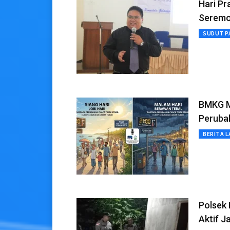
Hari P
Seremo
SUDUT P
BMKG M
Peruba
BERITA L
Polsek
Aktif J