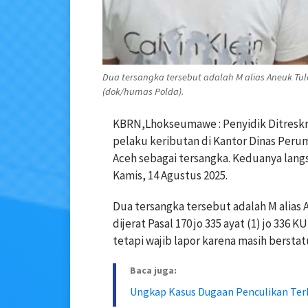
Dua tersangka tersebut adalah M alias Aneuk Tuloe
(dok/humas Polda).
KBRN,Lhokseumawe : Penyidik Ditresk
pelaku keributan di Kantor Dinas Per
Aceh sebagai tersangka. Keduanya lan
Kamis, 14 Agustus 2025.
Dua tersangka tersebut adalah M alias A
dijerat Pasal 170 jo 335 ayat (1) jo 336
tetapi wajib lapor karena masih berstatu
Baca juga:
Ungkap Kasus Dugaan Penculikan Ter