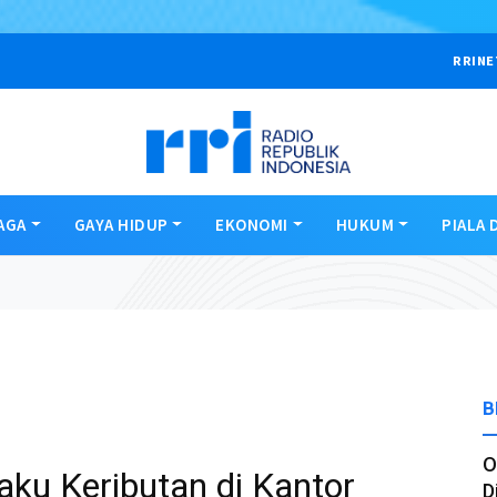
RRINE
AGA
GAYA HIDUP
EKONOMI
HUKUM
PIALA 
B
O
aku Keributan di Kantor
D