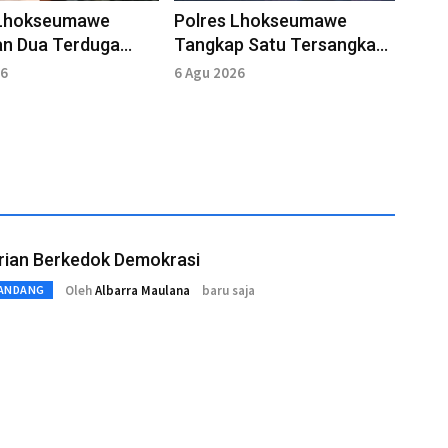
 Lhokseumawe
Polres Lhokseumawe
n Dua Terduga
Tangkap Satu Tersangka
Curanmor di
Dugaan Penculikan, Dua
26
6 Agu 2026
n Goa Jepang
Pelaku Masuk DPO
rian Berkedok Demokrasi
Oleh
Albarra Maulana
baru saja
ANDANG