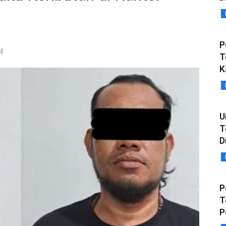
P
l
T
K
U
T
D
P
T
P