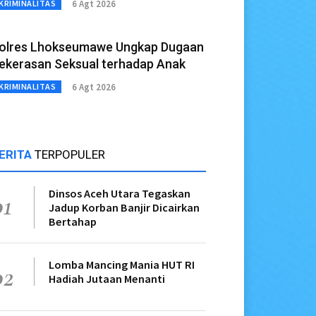
6 Agt 2026
KRIMINALITAS
olres Lhokseumawe Ungkap Dugaan
ekerasan Seksual terhadap Anak
6 Agt 2026
KRIMINALITAS
ERITA
TERPOPULER
Dinsos Aceh Utara Tegaskan
01
Jadup Korban Banjir Dicairkan
Bertahap
Lomba Mancing Mania HUT RI
02
Hadiah Jutaan Menanti