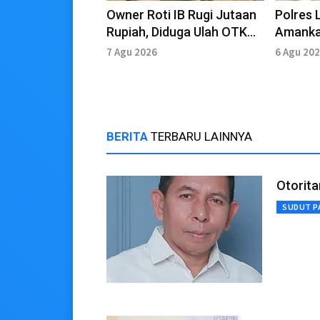
Owner Roti IB Rugi Jutaan
Polres
Rupiah, Diduga Ulah OTK
Amanka
yang Mengaku Sales
Pelaku 
7 Agu 2026
6 Agu 20
Kawasa
BERITA
TERBARU LAINNYA
Otorita
SUDUT P