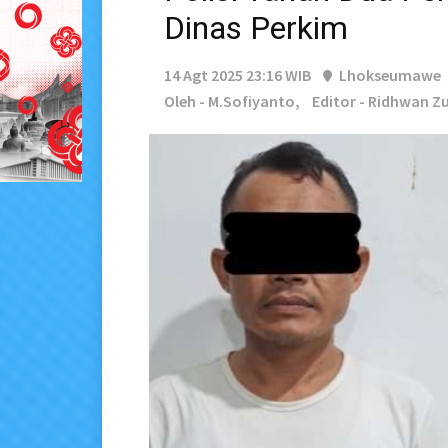
Dinas Perkim
14 Agt 2025 23:16 WIB
Lhokseumawe
Oleh - M.Sofiyanto,
Editor - Ridhwan Zu