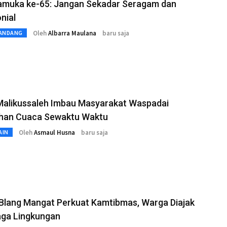
ramuka ke-65: Jangan Sekadar Seragam dan
nial
Oleh
Albarra Maulana
baru saja
ANDANG
alikussaleh Imbau Masyarakat Waspadai
han Cuaca Sewaktu Waktu
Oleh
Asmaul Husna
baru saja
AIN
 Blang Mangat Perkuat Kamtibmas, Warga Diajak
aga Lingkungan