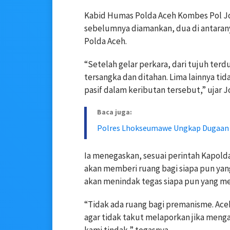
Kabid Humas Polda Aceh Kombes Pol Jo
sebelumnya diamankan, dua di antarany
Polda Aceh.
“Setelah gelar perkara, dari tujuh ter
tersangka dan ditahan. Lima lainnya ti
pasif dalam keributan tersebut,” ujar Jo
Baca juga:
Polres Lhokseumawe Ungkap Dugaan 
Ia menegaskan, sesuai perintah Kapolda
akan memberi ruang bagi siapa pun ya
akan menindak tegas siapa pun yang me
“Tidak ada ruang bagi premanisme. Ac
agar tidak takut melaporkan jika meng
kami tindak,” tegasnya.