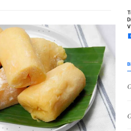
T
D
V
B