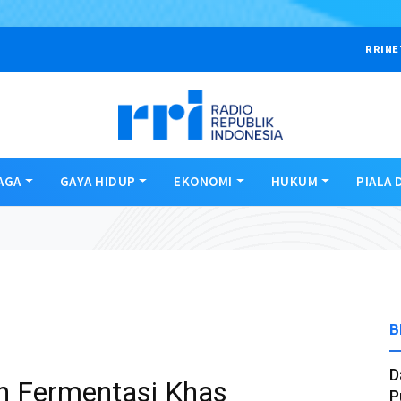
RRINE
AGA
GAYA HIDUP
EKONOMI
HUKUM
PIALA 
B
D
n Fermentasi Khas
P