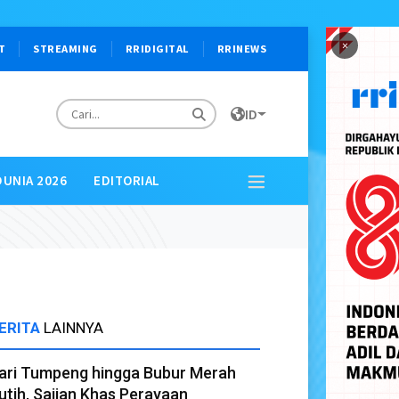
×
T
STREAMING
RRIDIGITAL
RRINEWS
ID
DUNIA 2026
EDITORIAL
ERITA
LAINNYA
ari Tumpeng hingga Bubur Merah
utih, Sajian Khas Perayaan