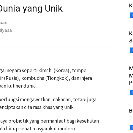
K
Dunia yang Unik
taan
 Ilyasa
K
S
M
ai negara seperti kimchi (Korea), tempe
M
ir (Rusia), kombucha (Tiongkok), dan injera
P
an kuliner dunia.
 berfungsi mengawetkan makanan, tetapi juga
enciptakan cita rasa khas yang unik.
B
T
aya probiotik yang bermanfaat bagi kesehatan
a hidup sehat masyarakat modern.