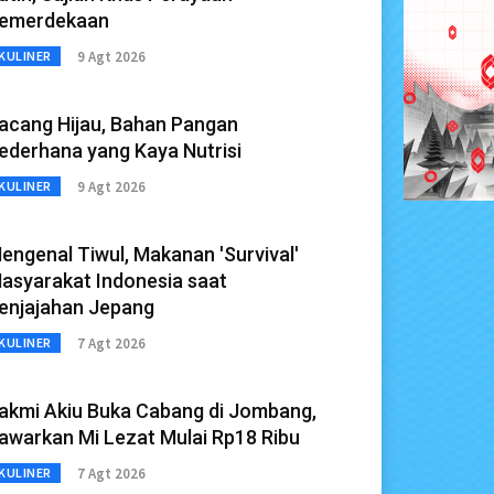
emerdekaan
9 Agt 2026
KULINER
acang Hijau, Bahan Pangan
ederhana yang Kaya Nutrisi
9 Agt 2026
KULINER
engenal Tiwul, Makanan 'Survival'
asyarakat Indonesia saat
enjajahan Jepang
7 Agt 2026
KULINER
akmi Akiu Buka Cabang di Jombang,
awarkan Mi Lezat Mulai Rp18 Ribu
7 Agt 2026
KULINER