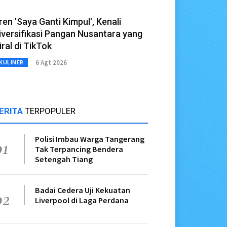
ren 'Saya Ganti Kimpul', Kenali
iversifikasi Pangan Nusantara yang
iral di TikTok
6 Agt 2026
KULINER
ERITA
TERPOPULER
Polisi Imbau Warga Tangerang
01
Tak Terpancing Bendera
Setengah Tiang
Badai Cedera Uji Kekuatan
02
Liverpool di Laga Perdana