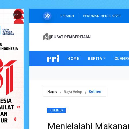
×
REDAKSI
PEDOMAN MEDIA SIBER
PUSAT PEMBERITAAN
HOME
BERITA
OLAHR
Home
Gaya Hidup
Kuliner
KULINER
Menjelajahi Makana