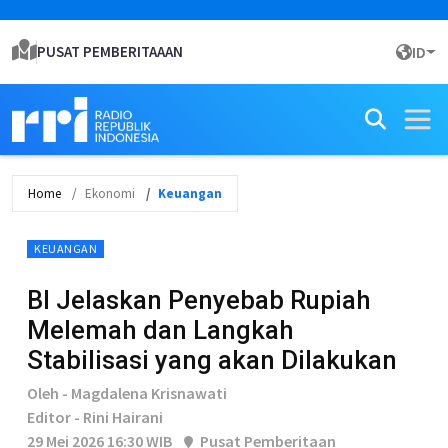
PUSAT PEMBERITAAAN
ID
Home
Ekonomi
Keuangan
KEUANGAN
BI Jelaskan Penyebab Rupiah
Melemah dan Langkah
Stabilisasi yang akan Dilakukan
Oleh - Magdalena Krisnawati
Editor - Rini Hairani
29 Mei 2026 16:30 WIB
Pusat Pemberitaan