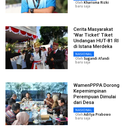
Oleh
Kharisma Rizki
baru saja
Cerita Masyarakat
'War Ticket' Tiket
Undangan HUT-81 RI
di Istana Merdeka
NASIONAL
Oleh
Sugandi Afandi
baru saja
WamenPPPA Dorong
Kepemimpinan
Perempuan Dimulai
dari Desa
NASIONAL
Oleh
Aditya Prabowo
baru saja