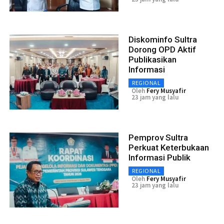
Diskominfo Sultra
Dorong OPD Aktif
Publikasikan
Informasi
REGIONAL
Oleh
Fery Musyafir
23 jam yang lalu
Pemprov Sultra
Perkuat Keterbukaan
Informasi Publik
REGIONAL
Oleh
Fery Musyafir
23 jam yang lalu