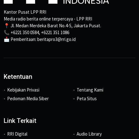
Kantor Pusat LPP RRI
Media radio berita online terpercaya - LPP RRI
📍 Jl. Medan Merdeka Barat No.4-5, Jakarta Pusat.
📞 +6221 350 0584, +6221 351 1086
📩 Pemberitaan: beritapro3@rri.go.id
Ketentuan
Kebijakan Privasi
Tentang Kami
Pedoman Media Siber
Peta Situs
Link Terkait
RRI Digital
Audio Library