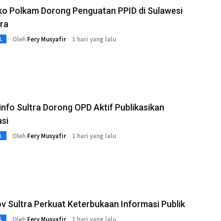
o Polkam Dorong Penguatan PPID di Sulawesi
ra
Oleh
Fery Musyafir
1 hari yang lalu
L
nfo Sultra Dorong OPD Aktif Publikasikan
si
Oleh
Fery Musyafir
1 hari yang lalu
L
 Sultra Perkuat Keterbukaan Informasi Publik
Oleh
Fery Musyafir
1 hari yang lalu
L