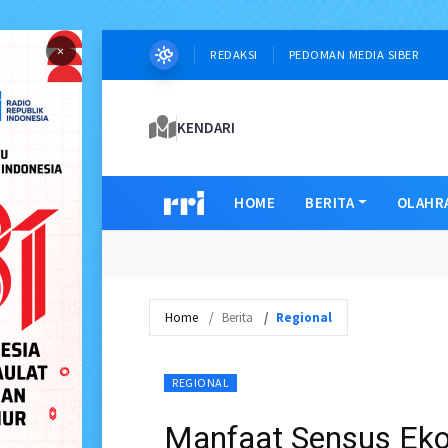
×
REDAKSI
PEDOMAN MEDIA SIBER
KENDARI
HOME
BERITA
OLAHR
Home
Berita
Regional
REGIONAL
Manfaat Sensus Eko