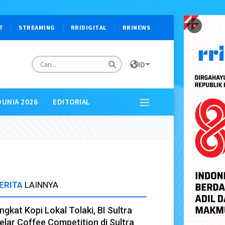
×
T
STREAMING
RRIDIGITAL
RRINEWS
ID
DUNIA 2026
EDITORIAL
ERITA
LAINNYA
ngkat Kopi Lokal Tolaki, BI Sultra
elar Coffee Competition di Sultra