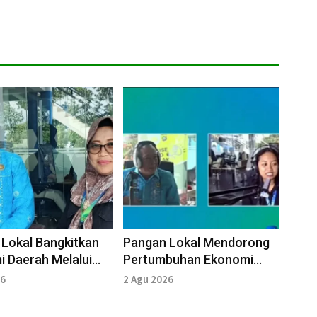
Lokal Bangkitkan
Pangan Lokal Mendorong
 Daerah Melalui
Pertumbuhan Ekonomi
 Berkelanjutan
Daerah Berkelanjutan
26
2 Agu 2026