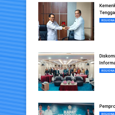
Kemenk
Tengga
REGIONA
Diskomi
Informa
REGIONA
Pemprov
REGIONA