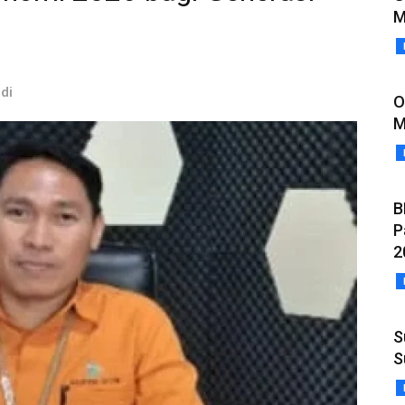
M
idi
O
M
B
P
2
S
S