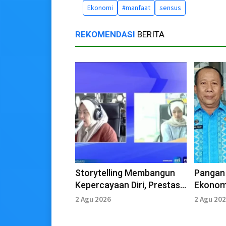
Ekonomi
#manfaat
sensus
REKOMENDASI
BERITA
Storytelling Membangun
Pangan 
Kepercayaan Diri, Prestasi
Ekonomi
hingga Tingkat Nasional
Inovasi
2 Agu 2026
2 Agu 20