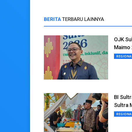
BERITA
TERBARU LAINNYA
OJK Sul
Maimo 
REGIONA
BI Sult
Sultra
REGIONA