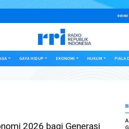
RRINE
AGA
GAYA HIDUP
EKONOMI
HUKUM
PIALA 
B
A
nomi 2026 bagi Generasi
G