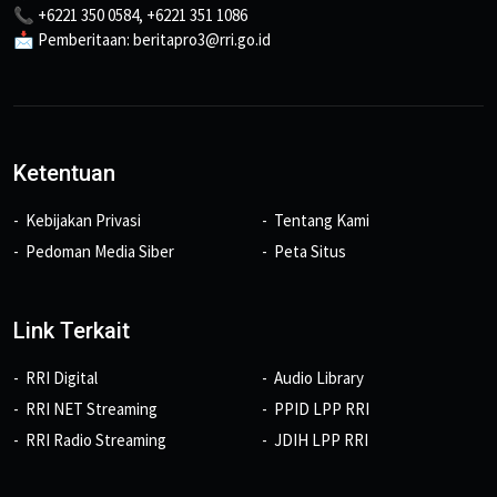
📞 +6221 350 0584, +6221 351 1086
📩 Pemberitaan: beritapro3@rri.go.id
Ketentuan
Kebijakan Privasi
Tentang Kami
Pedoman Media Siber
Peta Situs
Link Terkait
RRI Digital
Audio Library
RRI NET Streaming
PPID LPP RRI
RRI Radio Streaming
JDIH LPP RRI