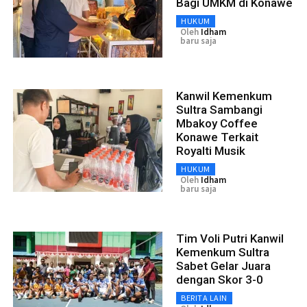
Bagi UMKM di Konawe
HUKUM
Oleh
Idham
baru saja
Kanwil Kemenkum
Sultra Sambangi
Mbakoy Coffee
Konawe Terkait
Royalti Musik
HUKUM
Oleh
Idham
baru saja
Tim Voli Putri Kanwil
Kemenkum Sultra
Sabet Gelar Juara
dengan Skor 3-0
BERITA LAIN