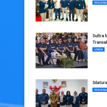
REGIONA
Sultra
Transak
UMKM
Silatur
REGIONA