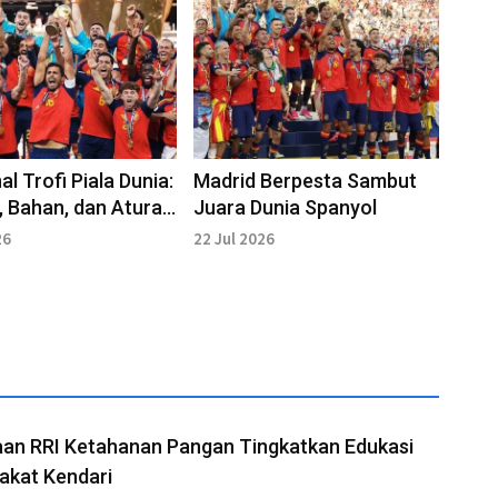
l Trofi Piala Dunia:
Madrid Berpesta Sambut
, Bahan, dan Aturan
Juara Dunia Spanyol
nya
26
22 Jul 2026
aan RRI Ketahanan Pangan Tingkatkan Edukasi
akat Kendari