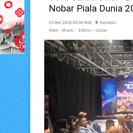
Nobar Piala Dunia 
23 Mei 2026 09:06 WIB
Kendari
Oleh - Ilham,
Editor - Gafar