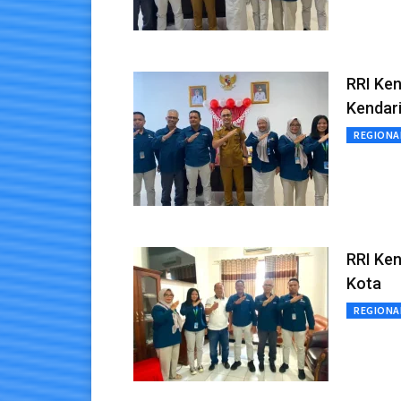
RRI Ken
Kendar
REGIONA
RRI Ke
Kota
REGIONA