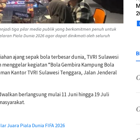
M
2
enjadi tiga pilar media publik yang berkomitmen penuh untuk
ran Piala Dunia 2026 agar dapat dinikmati oleh seluruh
B
ahan ajang sepak bola terbesar dunia, TVRI Sulawesi
n menggelar kegiatan “Bola Gembira Kampung Bola
laman Kantor TVRI Sulawesi Tenggara, Jalan Jenderal
dwalkan berlangsung mulai 11 Juni hingga 19 Juli
masyarakat.
ar Juara Piala Dunia FIFA 2026