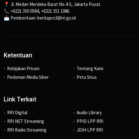
📍 Jl. Medan Merdeka Barat No.4-5, Jakarta Pusat.
📞 +6221 350 0584, +6221 351 1086
📩 Pemberitaan: beritapro3@rri.go.id
Ketentuan
Kebijakan Privasi
Tentang Kami
Pedoman Media Siber
Peta Situs
Link Terkait
RRI Digital
Audio Library
RRI NET Streaming
PPID LPP RRI
RRI Radio Streaming
JDIH LPP RRI