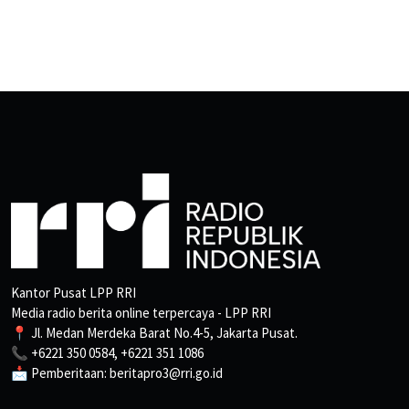
Kantor Pusat LPP RRI
Media radio berita online terpercaya - LPP RRI
📍 Jl. Medan Merdeka Barat No.4-5, Jakarta Pusat.
📞 +6221 350 0584, +6221 351 1086
📩 Pemberitaan: beritapro3@rri.go.id