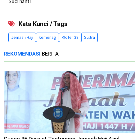
Suci nanti.
Kata Kunci / Tags
Jemaah Haji
kemenag
Kloter 38
Sultra
REKOMENDASI
BERITA
Cuaca 45 Derajat Tantangan Jemaah Haji Asal