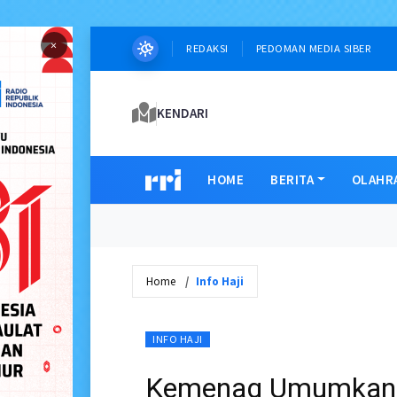
×
REDAKSI
PEDOMAN MEDIA SIBER
KENDARI
HOME
BERITA
OLAHR
Home
Info Haji
INFO HAJI
Kemenag Umumkan 