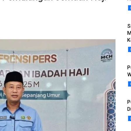
S
M
K
P
W
P
D