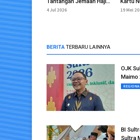
Tantangan Jemaah Haji
Kartu 
Asal Wakatobi Selama di
Layana
4 Jul 2026
19 Mei 2
Makkah
BERITA
TERBARU LAINNYA
OJK Sul
Maimo 
REGIONA
BI Sult
Sultra