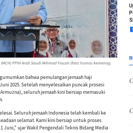
U
P
S
B
i (MCH) PPIH Arab Saudi Akhmad Fauzin (foto: humas kemenag.
gumumkan bahwa pemulangan jemaah haji
1 Juni 2025. Setelah menyelesaikan puncak prosesi
 (Armuzna), seluruh jemaah kini bersiap memasuki
n.
selesai. Seluruh jemaah Indonesia telah kembali ke
eadaan selamat. Kami kini bersiap untuk proses
 Juni," ujar Wakil Pengendali Teknis Bidang Media