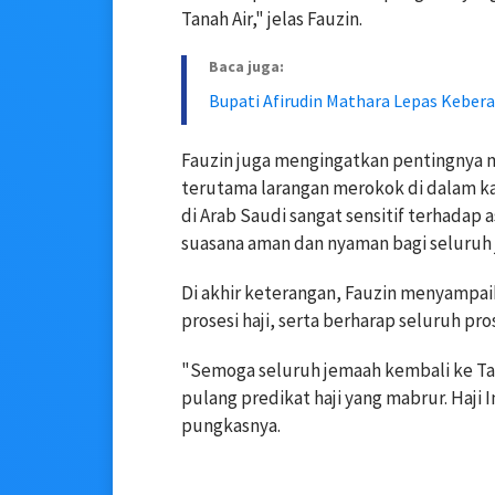
Tanah Air," jelas Fauzin.
Baca juga:
Bupati Afirudin Mathara Lepas Keber
Fauzin juga mengingatkan pentingnya
terutama larangan merokok di dalam k
di Arab Saudi sangat sensitif terhadap
suasana aman dan nyaman bagi seluruh 
Di akhir keterangan, Fauzin menyampaik
prosesi haji, serta berharap seluruh pro
"Semoga seluruh jemaah kembali ke Ta
pulang predikat haji yang mabrur. Haji
pungkasnya.