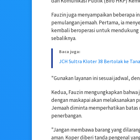
dan Komunikasi Publik (Biro HKP) Kem
Fauzin juga menyampaikan beberapa info
pemulangan jemaah. Pertama, ia menyeb
kembali beroperasi untuk mendukung mo
sebaliknya.
Baca juga:
JCH Sultra Kloter 38 Bertolak ke Tan
"Gunakan layanan ini sesuai jadwal, den
Kedua, Fauzin mengungkapkan bahwa j
dengan maskapai akan melaksanakan pr
Jemaah diminta memperhatikan batas 
penerbangan.
"Jangan membawa barang yang dilarang
aman. Koper diberi tanda pengenal yan