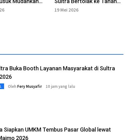
Nusuk Mudahkan
Sultra Bertolak ke Tanah
n Jemaah Haji
Suci
026
19 Mei 2026
tra Buka Booth Layanan Masyarakat di Sultra
2026
Oleh
Fery Musyafir
10 jam yang lalu
L
ra Siapkan UMKM Tembus Pasar Global lewat
 Maimo 2026