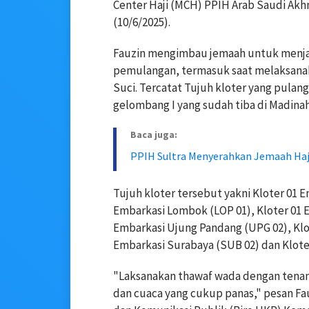
Center Haji (MCH) PPIH Arab Saudi Akh
(10/6/2025).
Fauzin mengimbau jemaah untuk menjaga
pemulangan, termasuk saat melaksana
Suci. Tercatat Tujuh kloter yang pulang
gelombang I yang sudah tiba di Madinah
Baca juga:
PPIH Sultra Menyerahkan Jemaah Haji
Tujuh kloter tersebut yakni Kloter 01 
Embarkasi Lombok (LOP 01), Kloter 01 
Embarkasi Ujung Pandang (UPG 02), Klo
Embarkasi Surabaya (SUB 02) dan Kloter
"Laksanakan thawaf wada dengan tenang
dan cuaca yang cukup panas," pesan Fa