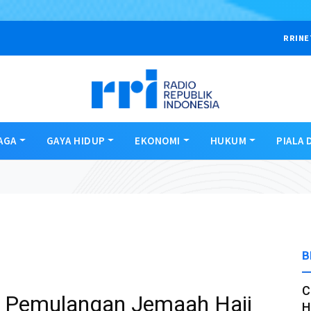
RRINE
AGA
GAYA HIDUP
EKONOMI
HUKUM
PIALA 
B
C
Pemulangan Jemaah Haji
H