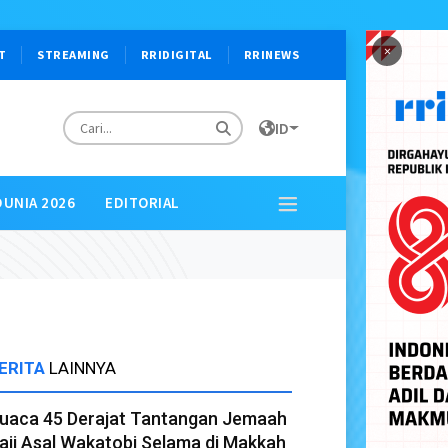
×
T
STREAMING
RRIDIGITAL
RRINEWS
ID
DUNIA 2026
EDITORIAL
ERITA
LAINNYA
uaca 45 Derajat Tantangan Jemaah
aji Asal Wakatobi Selama di Makkah