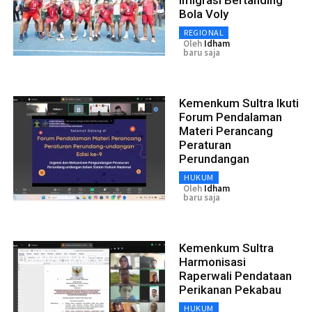
Bola Voly
REGIONAL
Oleh
Idham
baru saja
Kemenkum Sultra Ikuti
Forum Pendalaman
Materi Perancang
Peraturan
Perundangan
HUKUM
Oleh
Idham
baru saja
Kemenkum Sultra
Harmonisasi
Raperwali Pendataan
Perikanan Pekabau
HUKUM