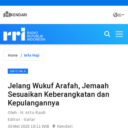
KENDARI
ID
Home
Info Haji
INFO HAJI
Jelang Wukuf Arafah, Jemaah
Sesuaikan Keberangkatan dan
Kepulangannya
Oleh - H. Atto Raidi
Editor - Gafar
30 Mei 2025 18:11 WIB
Kendari