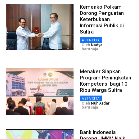
Kemenko Polkam
Dorong Penguatan
Keterbukaan
Informasi Publik di
Sultra
ASTA CITA
Oleh
Nadya
baru saja
Menaker Siapkan
Program Peningkatan
Kompetensi bagi 10
Ribu Warga Sultra
ASTA CITA
Oleh
Muh Asdar
baru saja
Bank Indonesia
Dorong UMKM Naik