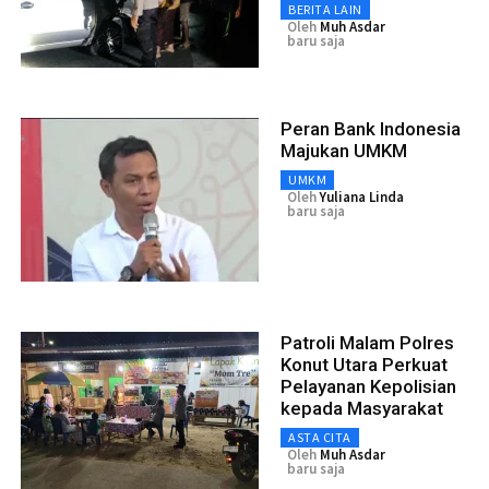
BERITA LAIN
Oleh
Muh Asdar
baru saja
Peran Bank Indonesia
Majukan UMKM
UMKM
Oleh
Yuliana Linda
baru saja
Patroli Malam Polres
Konut Utara Perkuat
Pelayanan Kepolisian
kepada Masyarakat
ASTA CITA
Oleh
Muh Asdar
baru saja