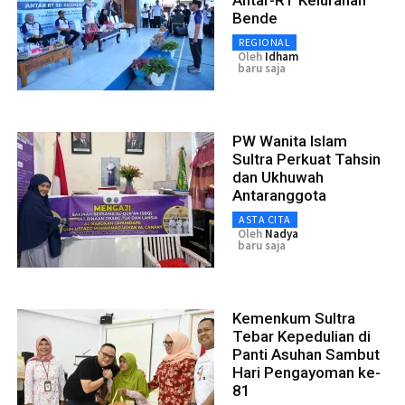
Bende
REGIONAL
Oleh
Idham
baru saja
PW Wanita Islam
Sultra Perkuat Tahsin
dan Ukhuwah
Antaranggota
ASTA CITA
Oleh
Nadya
baru saja
Kemenkum Sultra
Tebar Kepedulian di
Panti Asuhan Sambut
Hari Pengayoman ke-
81