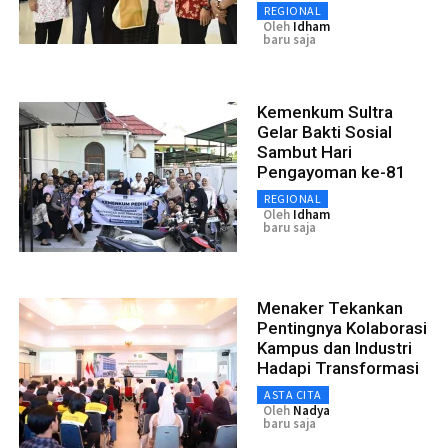
REGIONAL
Oleh
Idham
baru saja
Kemenkum Sultra
Gelar Bakti Sosial
Sambut Hari
Pengayoman ke-81
REGIONAL
Oleh
Idham
baru saja
Menaker Tekankan
Pentingnya Kolaborasi
Kampus dan Industri
Hadapi Transformasi
ASTA CITA
Oleh
Nadya
baru saja