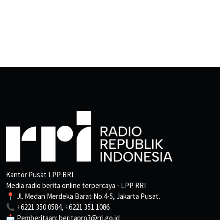
Kantor Pusat LPP RRI
Media radio berita online terpercaya - LPP RRI
📍 Jl. Medan Merdeka Barat No.4-5, Jakarta Pusat.
📞 +6221 350 0584, +6221 351 1086
📩 Pemberitaan: beritapro3@rri.go.id