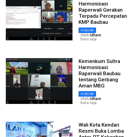
Harmonisasi
Raperwali Gerakan
Terpadu Percepatan
KMP Baubau
HUKUM
Oleh
Idham
baru saja
Kemenkum Sultra
Harmonisasi
Raperwali Baubau
tentang Gerbang
Aman MBG
HUKUM
Oleh
Idham
baru saja
Wali Kota Kendari
Resmi Buka Lomba
Antar-RT Kelurahan