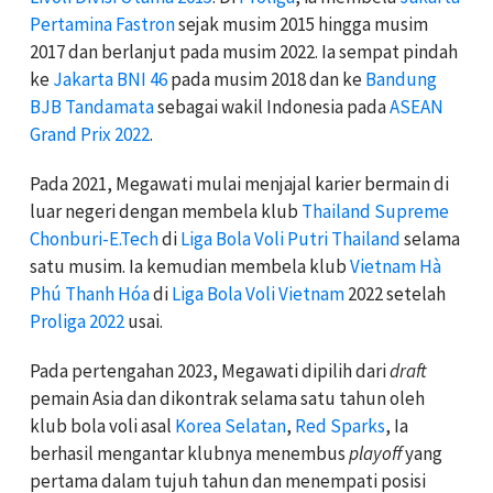
Pertamina Fastron
sejak musim 2015 hingga musim
2017 dan berlanjut pada musim 2022. Ia sempat pindah
ke
Jakarta BNI 46
pada musim 2018 dan ke
Bandung
BJB Tandamata
sebagai wakil Indonesia pada
ASEAN
Grand Prix 2022
.
Pada 2021, Megawati mulai menjajal karier bermain di
luar negeri dengan membela klub
Thailand
Supreme
Chonburi-E.Tech
di
Liga Bola Voli Putri Thailand
selama
satu musim. Ia kemudian membela klub
Vietnam
Hà
Phú Thanh Hóa
di
Liga Bola Voli Vietnam
2022 setelah
Proliga 2022
usai.
Pada pertengahan 2023, Megawati dipilih dari
draft
pemain Asia dan dikontrak selama satu tahun oleh
klub bola voli asal
Korea Selatan
,
Red Sparks
, Ia
berhasil mengantar klubnya menembus
playoff
yang
pertama dalam tujuh tahun dan menempati posisi