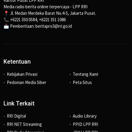
Kantor Pusat LPP RRI
Media radio berita online terpercaya - LPP RRI
📍 Jl. Medan Merdeka Barat No.4-5, Jakarta Pusat.
📞 +6221 350 0584, +6221 351 1086
📩 Pemberitaan: beritapro3@rri.go.id
Ketentuan
Kebijakan Privasi
Tentang Kami
Pedoman Media Siber
Peta Situs
Link Terkait
RRI Digital
Audio Library
RRI NET Streaming
PPID LPP RRI