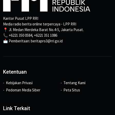
Kantor Pusat LPP RRI
Media radio berita online terpercaya - LPP RRI
📍 Jl. Medan Merdeka Barat No.4-5, Jakarta Pusat.
📞 +6221 350 0584, +6221 351 1086
📩 Pemberitaan: beritapro3@rri.go.id
Ketentuan
Kebijakan Privasi
Tentang Kami
Pedoman Media Siber
Peta Situs
Link Terkait