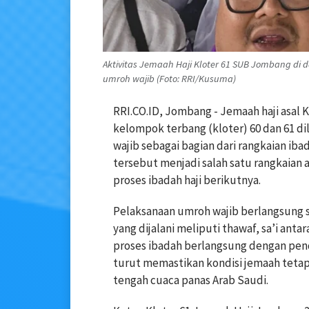
Aktivitas Jemaah Haji Kloter 61 SUB Jombang di
umroh wajib (Foto: RRI/Kusuma)
RRI.CO.ID, Jombang - Jemaah haji asa
kelompok terbang (kloter) 60 dan 61 d
wajib sebagai bagian dari rangkaian iba
tersebut menjadi salah satu rangkaian 
proses ibadah haji berikutnya.
Pelaksanaan umroh wajib berlangsung s
yang dijalani meliputi thawaf, sa’i anta
proses ibadah berlangsung dengan pen
turut memastikan kondisi jemaah tetap
tengah cuaca panas Arab Saudi.