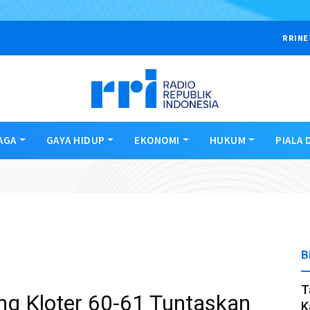
RRINE
AGA
GAYA HIDUP
EKONOMI
HUKUM
PIALA 
B
T
g Kloter 60-61 Tuntaskan
K