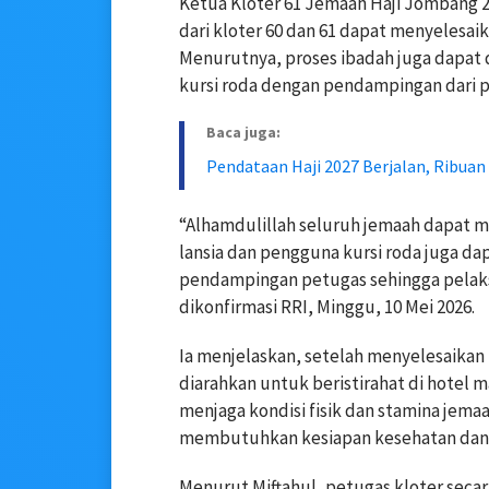
Ketua Kloter 61 Jemaah Haji Jombang 2
dari kloter 60 dan 61 dapat menyelesai
Menurutnya, proses ibadah juga dapat 
kursi roda dengan pendampingan dari pe
Baca juga:
Pendataan Haji 2027 Berjalan, Ribuan
“Alhamdulillah seluruh jemaah dapat 
lansia dan pengguna kursi roda juga d
pendampingan petugas sehingga pelaksan
dikonfirmasi RRI, Minggu, 10 Mei 2026.
Ia menjelaskan, setelah menyelesaikan 
diarahkan untuk beristirahat di hotel 
menjaga kondisi fisik dan stamina je
membutuhkan kesiapan kesehatan dan t
Menurut Miftahul, petugas kloter seca