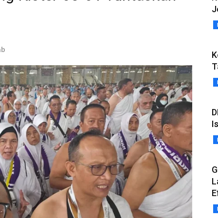
J
ab
K
T
D
I
G
L
E