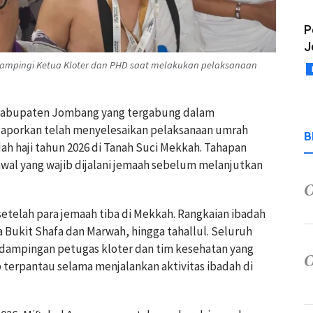
P
J
 dampingi Ketua Kloter dan PHD saat melakukan pelaksanaan
l Kabupaten Jombang yang tergabung dalam
ilaporkan telah menyelesaikan pelaksanaan umrah
B
dah haji tahun 2026 di Tanah Suci Mekkah. Tahapan
awal yang wajib dijalani jemaah sebelum melanjutkan
etelah para jemaah tiba di Mekkah. Rangkaian ibadah
ra Bukit Shafa dan Marwah, hingga tahallul. Seluruh
dampingan petugas kloter dan tim kesehatan yang
 terpantau selama menjalankan aktivitas ibadah di