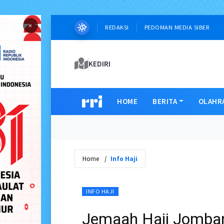
×
REDAKSI
PEDOMAN MEDIA SIBER
KEDIRI
HOME
BERITA
OLAHR
Home
Info Haji
INFO HAJI
Jemaah Haji Jomban