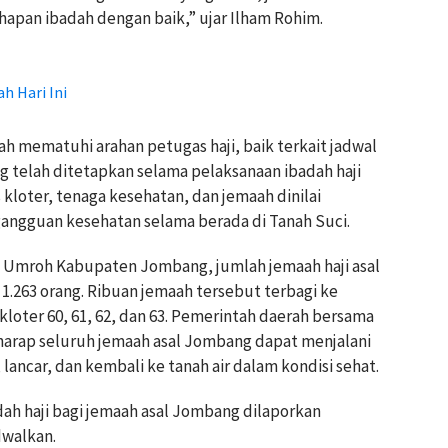
hapan ibadah dengan baik,” ujar Ilham Rohim.
h Hari Ini
ah mematuhi arahan petugas haji, baik terkait jadwal
 telah ditetapkan selama pelaksanaan ibadah haji
 kloter, tenaga kesehatan, dan jemaah dinilai
angguan kesehatan selama berada di Tanah Suci.
n Umroh Kabupaten Jombang, jumlah jemaah haji asal
1.263 orang. Ribuan jemaah tersebut terbagi ke
loter 60, 61, 62, dan 63. Pemerintah daerah bersama
harap seluruh jemaah asal Jombang dapat menjalani
lancar, dan kembali ke tanah air dalam kondisi sehat.
adah haji bagi jemaah asal Jombang dilaporkan
dwalkan.