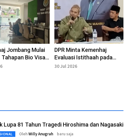
aj Jombang Mulai
DPR Minta Kemenhaj
 Tahapan Bio Visa
Evaluasi Istithaah pada
27
Musim Haji 2027
26
30 Jul 2026
k Lupa 81 Tahun Tragedi Hiroshima dan Nagasaki
Oleh
Willy Anugrah
baru saja
SIONAL