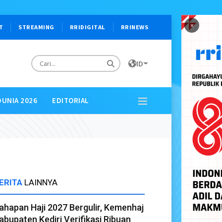
×
T
STREAMING
RRIDIGITAL
RRINEWS
ID
DUNIA 2026
EDITORIAL
ERITA
LAINNYA
ahapan Haji 2027 Bergulir, Kemenhaj
abupaten Kediri Verifikasi Ribuan