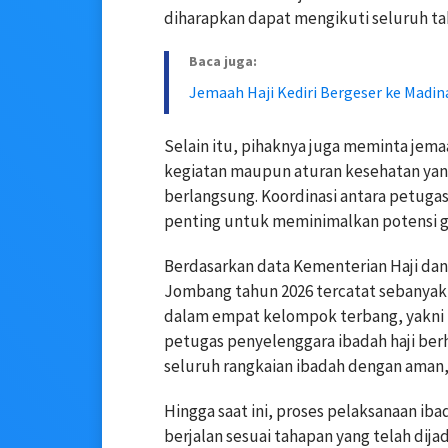
diharapkan dapat mengikuti seluruh ta
Baca juga:
Jemaah Haji Kediri Bergeser ke Madina
Selain itu, pihaknya juga meminta jema
kegiatan maupun aturan kesehatan yang
berlangsung. Koordinasi antara petugas
penting untuk meminimalkan potensi g
Berdasarkan data Kementerian Haji da
Jombang tahun 2026 tercatat sebanyak 
dalam empat kelompok terbang, yakni k
petugas penyelenggara ibadah haji ber
seluruh rangkaian ibadah dengan aman, 
Hingga saat ini, proses pelaksanaan ib
berjalan sesuai tahapan yang telah dija