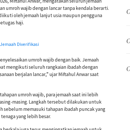
026, Miftahul Anwar, mengatakan seluruh jemaah
kan umroh wajib dengan lancar tanpa kendala berarti.
diikuti oleh jemaah lanjut usia maupun pengguna
tugas haji.
 Jemaah Diverifikasi
menyelesaikan umroh wajib dengan baik. Jemaah
apat mengikuti seluruh rangkaian ibadah dengan
aan berjalan lancar,” ujar Miftahul Anwar saat
tahapan umroh wajib, para jemaah saat ini lebih
masing-masing. Langkah tersebut dilakukan untuk
maah sebelum memasuki tahapan ibadah puncak yang
enaga yang lebih besar.
ra berkala juga terus mengingatkan jemaah untuk