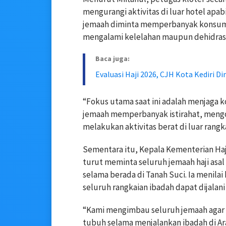
mengurangi aktivitas di luar hotel apab
jemaah diminta memperbanyak konsumsi
mengalami kelelahan maupun dehidrasi 
Baca juga:
Evaluasi Haji 2026, CJH Kota Kediri Di
“Fokus utama saat ini adalah menjaga 
jemaah memperbanyak istirahat, mengo
melakukan aktivitas berat di luar rangk
Sementara itu, Kepala Kementerian Ha
turut meminta seluruh jemaah haji asa
selama berada di Tanah Suci. Ia menilai 
seluruh rangkaian ibadah dapat dijalani
“Kami mengimbau seluruh jemaah agar m
tubuh selama menjalankan ibadah di Ar