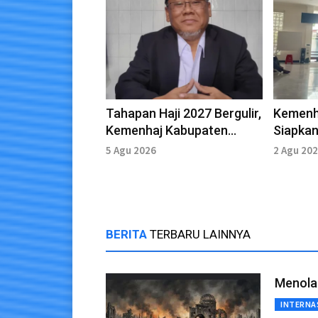
Tahapan Haji 2027 Bergulir,
Kemenh
Kemenhaj Kabupaten
Siapkan
Kediri Verifikasi Ribuan
Haji 20
5 Agu 2026
2 Agu 20
Jemaah
BERITA
TERBARU LAINNYA
Menola
INTERNA