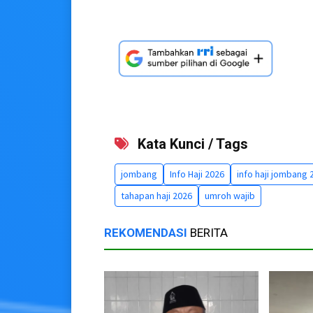
Kata Kunci / Tags
jombang
Info Haji 2026
info haji jombang 
tahapan haji 2026
umroh wajib
REKOMENDASI
BERITA