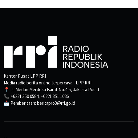
Kantor Pusat LPP RRI
Media radio berita online terpercaya - LPP RRI
📍 Jl. Medan Merdeka Barat No.4-5, Jakarta Pusat.
📞 +6221 350 0584, +6221 351 1086
📩 Pemberitaan: beritapro3@rri.go.id