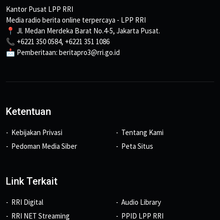
Kantor Pusat LPP RRI
Media radio berita online terpercaya - LPP RRI
📍 Jl. Medan Merdeka Barat No.4-5, Jakarta Pusat.
📞 +6221 350 0584, +6221 351 1086
📩 Pemberitaan: beritapro3@rri.go.id
Ketentuan
Kebijakan Privasi
Tentang Kami
Pedoman Media Siber
Peta Situs
Link Terkait
RRI Digital
Audio Library
RRI NET Streaming
PPID LPP RRI