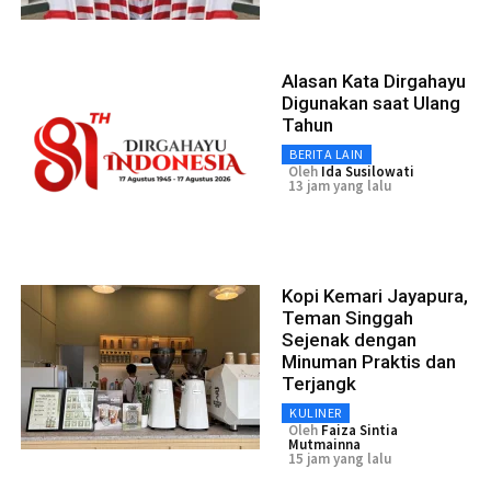
Alasan Kata Dirgahayu
Digunakan saat Ulang
Tahun
BERITA LAIN
Oleh
Ida Susilowati
13 jam yang lalu
Kopi Kemari Jayapura,
Teman Singgah
Sejenak dengan
Minuman Praktis dan
Terjangk
KULINER
Oleh
Faiza Sintia
Mutmainna
15 jam yang lalu