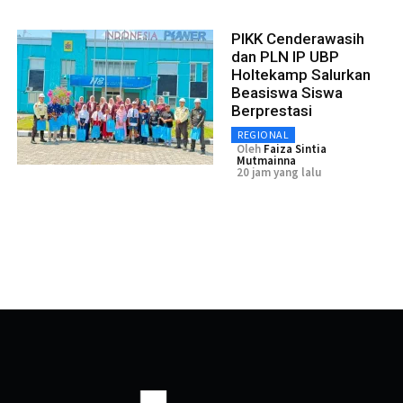
PIKK Cenderawasih
dan PLN IP UBP
Holtekamp Salurkan
Beasiswa Siswa
Berprestasi
REGIONAL
Oleh
Faiza Sintia
Mutmainna
20 jam yang lalu