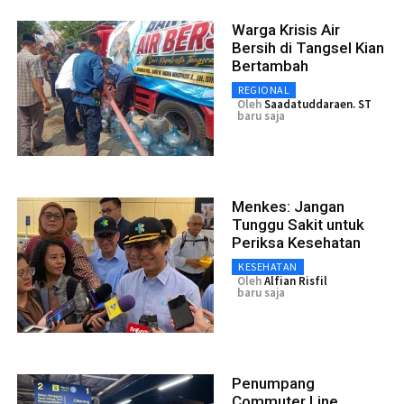
Warga Krisis Air
Bersih di Tangsel Kian
Bertambah
REGIONAL
Oleh
Saadatuddaraen. ST
baru saja
Menkes: Jangan
Tunggu Sakit untuk
Periksa Kesehatan
KESEHATAN
Oleh
Alfian Risfil
baru saja
Penumpang
Commuter Line