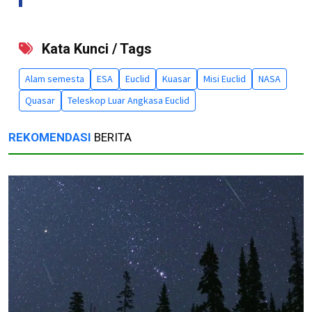
Kata Kunci / Tags
Alam semesta
ESA
Euclid
Kuasar
Misi Euclid
NASA
Quasar
Teleskop Luar Angkasa Euclid
REKOMENDASI
BERITA