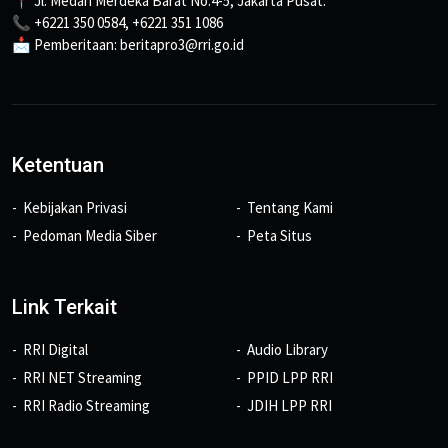
📍 Jl. Medan Merdeka Barat No.4-5, Jakarta Pusat.
📞 +6221 350 0584, +6221 351 1086
📩 Pemberitaan: beritapro3@rri.go.id
Ketentuan
Kebijakan Privasi
Tentang Kami
Pedoman Media Siber
Peta Situs
Link Terkait
RRI Digital
Audio Library
RRI NET Streaming
PPID LPP RRI
RRI Radio Streaming
JDIH LPP RRI