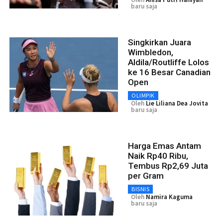
baru saja
Singkirkan Juara
Wimbledon,
Aldila/Routliffe Lolos
ke 16 Besar Canadian
Open
OLIMPIK
Oleh
Lie Liliana Dea Jovita
baru saja
Harga Emas Antam
Naik Rp40 Ribu,
Tembus Rp2,69 Juta
per Gram
BISNIS
Oleh
Namira Kaguma
baru saja