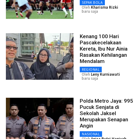
SEPAK BOLA
Oleh
Kharisma Rizki
baru saja
Kenang 100 Hari
Pascakecelakaan
Kereta, Ibu Nur Ainia
Rasakan Kehilangan
Mendalam
REGIONAL
Oleh
Leny Kurniawati
baru saja
Polda Metro Jaya: 995
Pucuk Senjata di
Sekolah Jaksel
Merupakan Senapan
Angin
NASIONAL
Oleh
Anisa Putri Haniyah