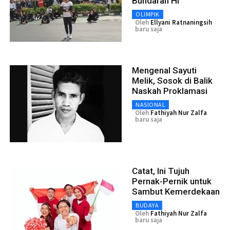
Bundaran HI
OLIMPIK
Oleh
Ellyani Ratnaningsih
baru saja
Mengenal Sayuti
Melik, Sosok di Balik
Naskah Proklamasi
NASIONAL
Oleh
Fathiyah Nur Zalfa
baru saja
Catat, Ini Tujuh
Pernak-Pernik untuk
Sambut Kemerdekaan
BUDAYA
Oleh
Fathiyah Nur Zalfa
baru saja