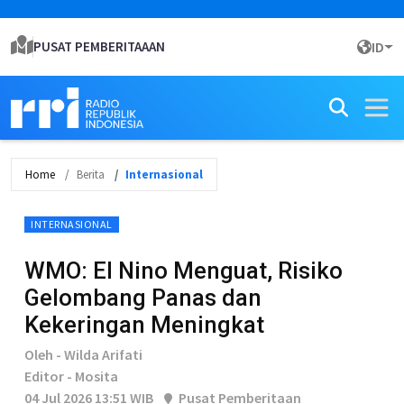
PUSAT PEMBERITAAAN
ID
Home
Berita
Internasional
INTERNASIONAL
WMO: El Nino Menguat, Risiko
Gelombang Panas dan
Kekeringan Meningkat
Oleh - Wilda Arifati
Editor - Mosita
04 Jul 2026 13:51 WIB
Pusat Pemberitaan